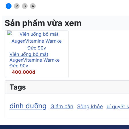
1
2
3
4
Sản phẩm vừa xem
Viên uống bổ mắt
AugenVitamine Warnke
Đức 90v
400.000đ
Tags
dinh dưỡng
Giảm cân
Sống khỏe
bí quyết 