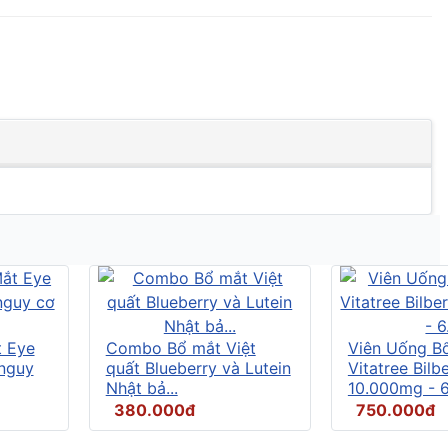
t Eye
Combo Bổ mắt Việt
Viên Uống B
 nguy
quất Blueberry và Lutein
Vitatree Bilb
Nhật bả...
10.000mg - 6.
380.000đ
750.000đ