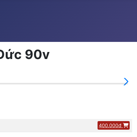
 Đức 90v
400.000đ