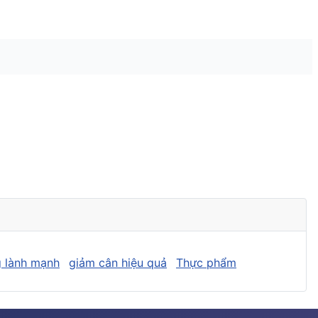
 lành mạnh
giảm cân hiệu quả
Thực phẩm