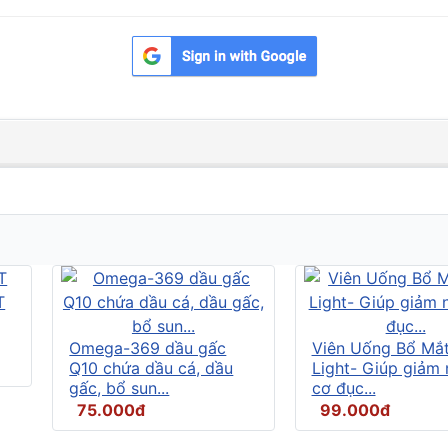
Omega-369 dầu gấc
Viên Uống Bổ Mắ
Q10 chứa dầu cá, dầu
Light- Giúp giảm
gấc, bổ sun...
cơ đục...
75.000đ
99.000đ