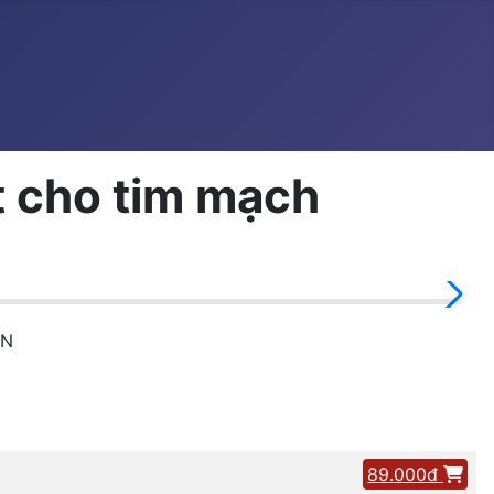
t cho tim mạch
ẠN
89.000đ