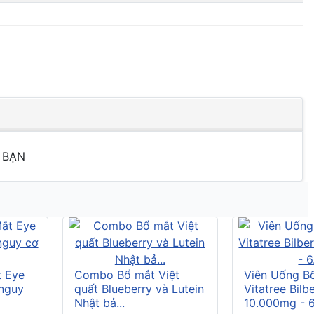
 BẠN
t Eye
Combo Bổ mắt Việt
Viên Uống B
 nguy
quất Blueberry và Lutein
Vitatree Bilb
Nhật bả...
10.000mg - 6.