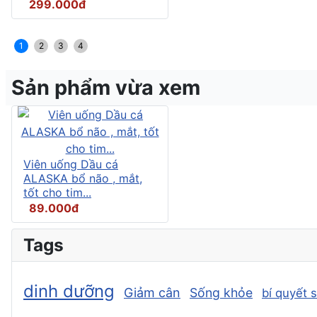
299.000đ
1
2
3
4
Sản phẩm vừa xem
Viên uống Dầu cá
ALASKA bổ não , mắt,
tốt cho tim...
89.000đ
Tags
dinh dưỡng
Giảm cân
Sống khỏe
bí quyết 