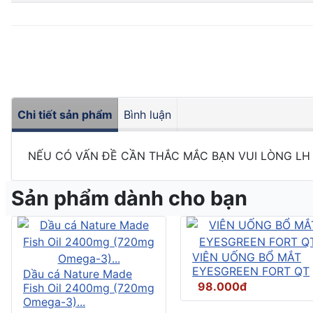
Chi tiết sản phẩm
Bình luận
NẾU CÓ VẤN ĐỀ CẦN THẮC MẮC BẠN VUI LÒNG LH
Sản phẩm dành cho bạn
VIÊN UỐNG BỔ MẮT
EYESGREEN FORT QT
Dầu cá Nature Made
98.000đ
Fish Oil 2400mg (720mg
Omega-3)...