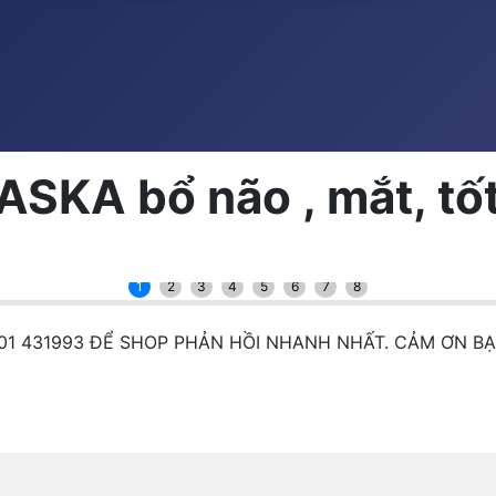
ASKA bổ não , mắt, tố
1
2
3
4
5
6
7
8
01 431993 ĐỂ SHOP PHẢN HỒI NHANH NHẤT. CẢM ƠN B