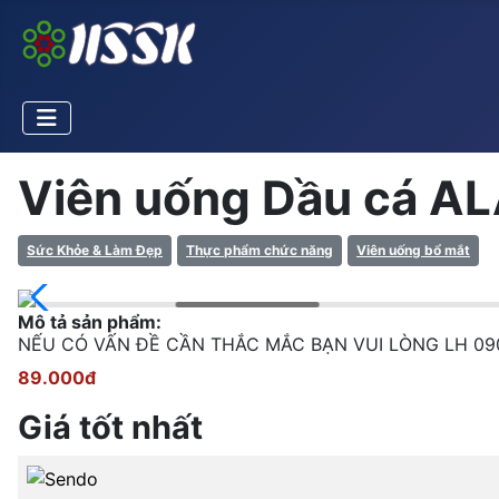
Viên uống Dầu cá AL
Sức Khỏe & Làm Đẹp
Thực phẩm chức năng
Viên uống bổ mắt
Mô tả sản phẩm:
NẾU CÓ VẤN ĐỀ CẦN THẮC MẮC BẠN VUI LÒNG LH 09
89.000đ
Giá tốt nhất