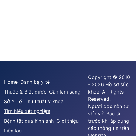
Copyright © 2010
Home
Danh bạ y tế
- 2026 Hồ sơ sức
Thuốc & Biệt dược
Cận lâm sàng
khỏe. All Rights
Reserved.
Sở Y Tế
Thủ thuật y khoa
Người đọc nên tư
Tìm hiểu xét nghiệm
vấn với Bác sĩ
Bệnh tật qua hình ảnh
Giới thiệu
trước khi áp dụng
các thông tin trên
Liên lạc
website.