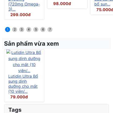
98.000đ
(720mg Omega-
bổ sun...
3)...
75.000
299.000đ
1
2
3
4
5
6
7
Sản phẩm vừa xem
Lutidin Ultra Bổ
sung dinh
dưỡng cho mắt
(10 viên/...
79.000đ
Tags