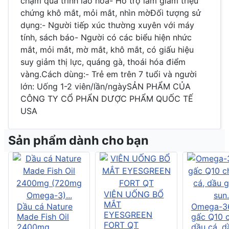
chậm quá trình lão hóa- Hỗ trợ làm giảm triệu
chứng khô mắt, mỏi mắt, nhìn mờĐối tượng sử
dụng:- Người tiếp xúc thường xuyên với máy
tính, sách báo- Người có các biểu hiện nhức
mắt, mỏi mắt, mờ mắt, khô mắt, có giấu hiệu
suy giảm thị lực, quáng gà, thoái hóa điểm
vàng.Cách dùng:- Trẻ em trên 7 tuổi và người
lớn: Uống 1-2 viên/lần/ngàySẢN PHẨM CỦA
CÔNG TY CỔ PHẨN DƯỢC PHẨM QUỐC TẾ
USA
Sản phẩm dành cho bạn
VIÊN UỐNG BỔ
MẮT
Dầu cá Nature
Omega-3
EYESGREEN
Made Fish Oil
gấc Q10 
FORT QT
2400mg
dầu cá, d