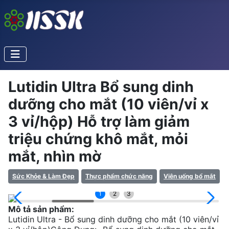
Lutidin Ultra Bổ sung dinh
dưỡng cho mắt (10 viên/vỉ x
3 vỉ/hộp) Hỗ trợ làm giảm
triệu chứng khô mắt, mỏi
mắt, nhìn mờ
Sức Khỏe & Làm Đẹp
Thực phẩm chức năng
Viên uống bổ mắt
1
2
3
Mô tả sản phẩm:
Lutidin Ultra - Bổ sung dinh dưỡng cho mắt (10 viên/vỉ