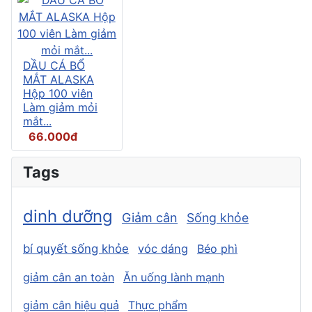
DẦU CÁ BỔ
MẮT ALASKA
Hộp 100 viên
Làm giảm mỏi
mắt...
66.000đ
Tags
dinh dưỡng
Giảm cân
Sống khỏe
bí quyết sống khỏe
vóc dáng
Béo phì
giảm cân an toàn
Ăn uống lành mạnh
giảm cân hiệu quả
Thực phẩm