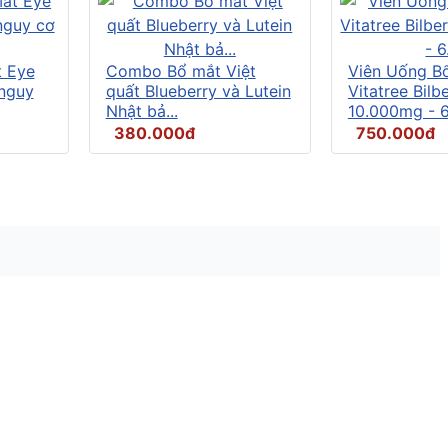
t Eye
Combo Bổ mắt Việt
Viên Uống B
 nguy
quất Blueberry và Lutein
Vitatree Bilb
Nhật bả...
10.000mg - 6.
380.000đ
750.000đ