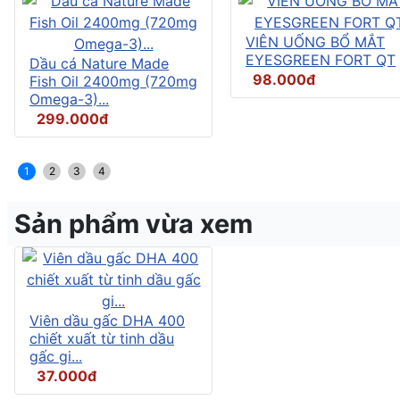
VIÊN UỐNG BỔ MẮT
EYESGREEN FORT QT
Dầu cá Nature Made
98.000đ
Fish Oil 2400mg (720mg
Omega-3)...
299.000đ
1
2
3
4
Sản phẩm vừa xem
Viên dầu gấc DHA 400
chiết xuất từ tinh dầu
gấc gi...
37.000đ