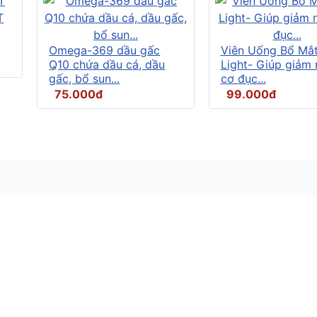
Omega-369 dầu gấc
Viên Uống Bổ Mắ
Q10 chứa dầu cá, dầu
Light- Giúp giảm
gấc, bổ sun...
cơ đục...
75.000đ
99.000đ