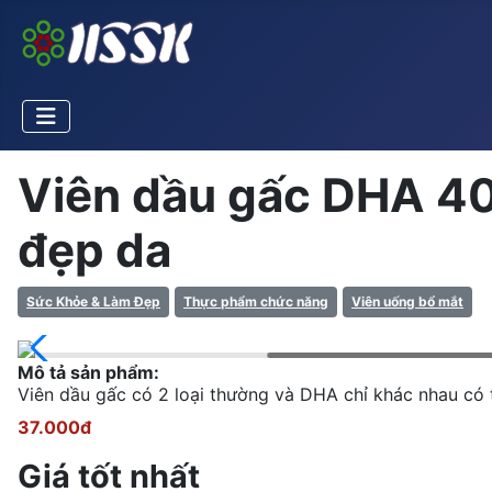
Viên dầu gấc DHA 400
đẹp da
Sức Khỏe & Làm Đẹp
Thực phẩm chức năng
Viên uống bổ mắt
Mô tả sản phẩm:
Viên dầu gấc có 2 loại thường và DHA chỉ khác nhau có
37.000đ
Giá tốt nhất