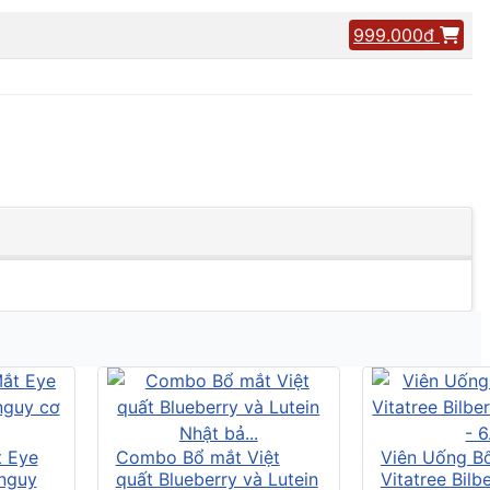
999.000đ
t Eye
Combo Bổ mắt Việt
Viên Uống B
 nguy
quất Blueberry và Lutein
Vitatree Bilb