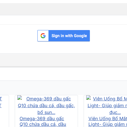
Omega-369 dầu gấc
Viên Uống Bổ Mắ
Q10 chứa dầu cá, dầu
Light- Giúp giảm