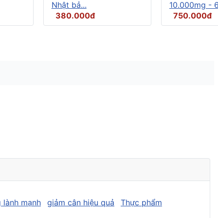
Nhật bả...
10.000mg - 6.
380.000đ
750.000đ
 lành mạnh
giảm cân hiệu quả
Thực phẩm