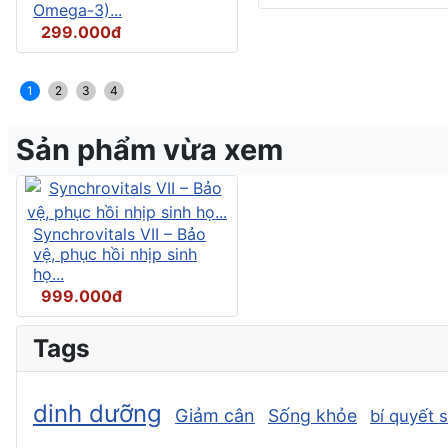
Omega-3)...
299.000đ
1
2
3
4
Sản phẩm vừa xem
Synchrovitals VII – Bảo
vệ, phục hồi nhịp sinh
họ...
999.000đ
Tags
dinh dưỡng
Giảm cân
Sống khỏe
bí quyết 