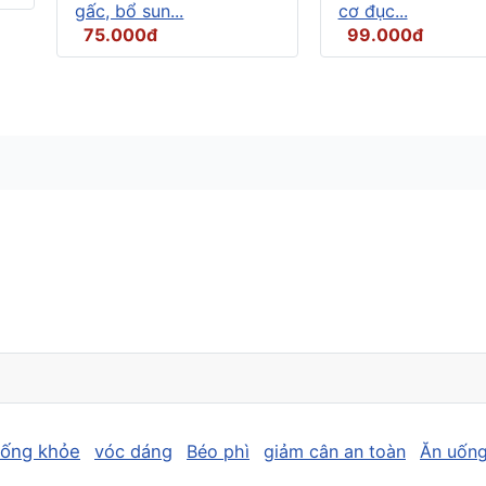
gấc, bổ sun...
cơ đục...
75.000đ
99.000đ
sống khỏe
vóc dáng
Béo phì
giảm cân an toàn
Ăn uống