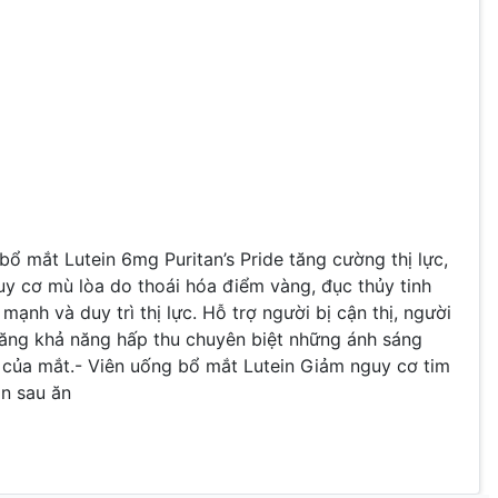
bổ mắt Lutein 6mg Puritan’s Pride tăng cường thị lực,
uy cơ mù lòa do thoái hóa điểm vàng, đục thủy tinh
ạnh và duy trì thị lực. Hỗ trợ người bị cận thị, người
tăng khả năng hấp thu chuyên biệt những ánh sáng
 của mắt.
-
Viên uống bổ mắt Lutein
Giảm nguy cơ tim
ần sau ăn