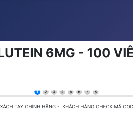
LUTEIN 6MG - 100 V
1
2
3
4
5
6
7
8
MỸ XÁCH TAY CHÍNH HÃNG - KHÁCH HÀNG CHECK MÃ CO