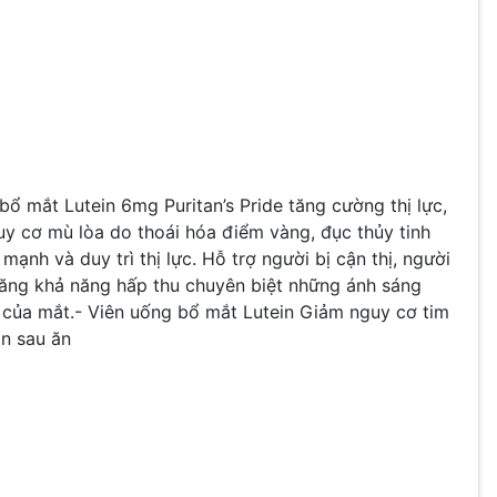
bổ mắt Lutein 6mg Puritan’s Pride tăng cường thị lực,
uy cơ mù lòa do thoái hóa điểm vàng, đục thủy tinh
ạnh và duy trì thị lực. Hỗ trợ người bị cận thị, người
tăng khả năng hấp thu chuyên biệt những ánh sáng
 của mắt.
-
Viên uống bổ mắt Lutein
Giảm nguy cơ tim
ần sau ăn