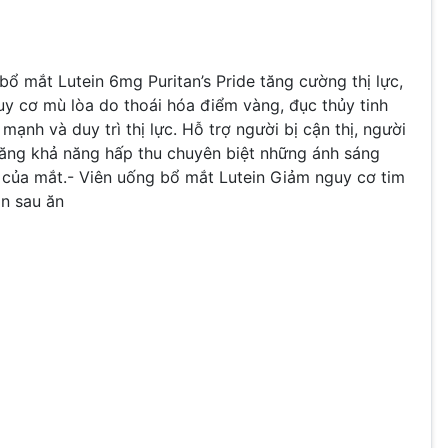
bổ mắt Lutein 6mg Puritan’s Pride tăng cường thị lực,
uy cơ mù lòa do thoái hóa điểm vàng, đục thủy tinh
ạnh và duy trì thị lực. Hỗ trợ người bị cận thị, người
tăng khả năng hấp thu chuyên biệt những ánh sáng
 của mắt.
-
Viên uống bổ mắt Lutein
Giảm nguy cơ tim
ần sau ăn