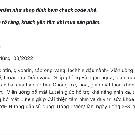
 phẩm như shop đính kèm check code nhé.
 rõ ràng, khách yên tâm khi mua sản phẩm.
n
 dùng: 03/2022
atin, glycerin, sáp ong vàng, lecithin đậu nành
- Viên uống 
thể, thoái hóa điểm vàng. Giúp phòng và ngăn ngừa, giảm ng
ác hại của tia cực tím. Chống oxy hóa, giúp mắt luôn khỏe m
h.
- Viên uống
bổ mắt Lutein
giúp hỗ trợ khả năng nhìn xa, 
g bổ mắt Lutein giúp
Cải thiện tầm nhìn và duy trì sức khỏe
rời
- Hướng dẫn sử dụng: Uống 1 viên/ lần, ngày uống 2-3 l