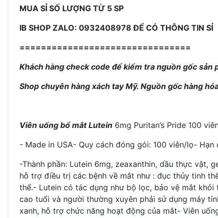
MUA SỈ SỐ LƯỢNG TỪ 5 SP
IB SHOP ZALO: 0932408978 ĐỂ CÓ THÔNG TIN SỈ
================================
Khách hàng check code để kiểm tra nguồn gốc sản
Shop chuyên hàng xách tay Mỹ. Nguồn gốc hàng hóa
Viên uống bổ mắt Lutein
6mg Puritan’s Pride 100 viê
- Made in USA- Quy cách đóng gói: 100 viên/lọ- Hạn
-Thành phần: Lutein 6mg, zeaxanthin, dầu thực vật, gel
hỗ trợ điều trị các bệnh về mắt như : đục thủy tinh 
thể.
- Lutein có tác dụng như bộ lọc, bảo vệ mắt khỏi t
cao tuổi và người thường xuyên phải sử dụng máy tín
xanh, hỗ trợ chức năng hoạt động của mắt
-
Viên uốn