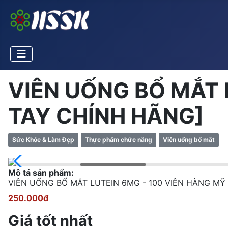
VIÊN UỐNG BỔ MẮT 
TAY CHÍNH HÃNG]
Sức Khỏe & Làm Đẹp
Thực phẩm chức năng
Viên uống bổ mắt
Mô tả sản phẩm:
VIÊN UỐNG BỔ MẮT LUTEIN 6MG - 100 VIÊN HÀNG 
250.000đ
Giá tốt nhất