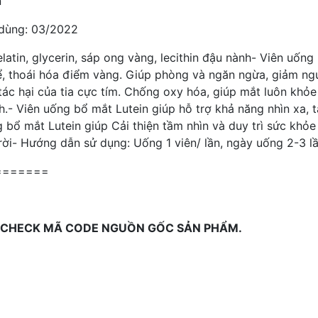
n
 dùng: 03/2022
atin, glycerin, sáp ong vàng, lecithin đậu nành
- Viên uống 
thể, thoái hóa điểm vàng. Giúp phòng và ngăn ngừa, giảm ng
ác hại của tia cực tím. Chống oxy hóa, giúp mắt luôn khỏe m
h.
- Viên uống
bổ mắt Lutein
giúp hỗ trợ khả năng nhìn xa, 
g bổ mắt Lutein giúp
Cải thiện tầm nhìn và duy trì sức khỏe
rời
- Hướng dẫn sử dụng: Uống 1 viên/ lần, ngày uống 2-3 l
=======
 CHECK MÃ CODE NGUỒN GỐC SẢN PHẨM.