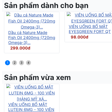
Sản phẩm dành cho bạn
VIÊN UỐNG BỔ MẮT
EYESGREEN FORT QT
Dầu cá Nature Made
98.000đ
Fish Oil 2400mg (720mg
Omega-3)...
299.000đ
1
2
3
4
Sản phẩm vừa xem
VIÊN UỐNG BỔ MẮT
LUTEIN 6MG - 100 VIÊN