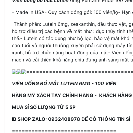
Viên uống bổ mắt Lutein
6mg Puritan’s Pride 100 viê
- Made in USA- Quy cách đóng gói: 100 viên/lọ- Hạn
-Thành phần: Lutein 6mg, zeaxanthin, dầu thực vật, gel
hỗ trợ điều trị các bệnh về mắt như : đục thủy tinh 
thể.
- Lutein có tác dụng như bộ lọc, bảo vệ mắt khỏi t
cao tuổi và người thường xuyên phải sử dụng máy tín
xanh, hỗ trợ chức năng hoạt động của mắt
-
Viên uốn
mạch và cải thiện khả năng chịu đựng ánh sáng mặt t
================================
VIÊN UỐNG BỔ MẮT LUTEIN
6MG - 100 VIÊN
HÀNG MỸ XÁCH TAY CHÍNH HÃNG - KHÁCH HÀNG
MUA SỈ SỐ LƯỢNG TỪ 5 SP
IB SHOP ZALO: 0932408978 ĐỂ CÓ THÔNG TIN SỈ
================================