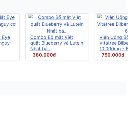
t Eye
Combo Bổ mắt Việt
Viên Uống B
 nguy
quất Blueberry và Lutein
Vitatree Bilb
Nhật bả...
10.000mg - 6.
380.000đ
750.000đ