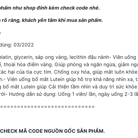
 phẩm như shop đính kèm check code nhé.
 rõ ràng, khách yên tâm khi mua sản phẩm.
n
 dùng: 03/2022
atin, glycerin, sáp ong vàng, lecithin đậu nành
- Viên uống 
thể, thoái hóa điểm vàng. Giúp phòng và ngăn ngừa, giảm ng
ác hại của tia cực tím. Chống oxy hóa, giúp mắt luôn khỏe m
h.
- Viên uống
bổ mắt Lutein
giúp hỗ trợ khả năng nhìn xa, 
g bổ mắt Lutein giúp
Cải thiện tầm nhìn và duy trì sức khỏe
rời
- Hướng dẫn sử dụng: Uống 1 viên/ lần, ngày uống 2-3 l
============================
 CHECK MÃ CODE NGUỒN GỐC SẢN PHẨM.