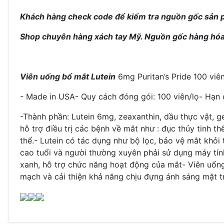
Khách hàng check code để kiểm tra nguồn gốc sản
Shop chuyên hàng xách tay Mỹ. Nguồn gốc hàng hóa
Viên uống bổ mắt Lutein
6mg Puritan’s Pride 100 viê
- Made in USA- Quy cách đóng gói: 100 viên/lọ- Hạn
-Thành phần: Lutein 6mg, zeaxanthin, dầu thực vật, gel
hỗ trợ điều trị các bệnh về mắt như : đục thủy tinh 
thể.
- Lutein có tác dụng như bộ lọc, bảo vệ mắt khỏi t
cao tuổi và người thường xuyên phải sử dụng máy tín
xanh, hỗ trợ chức năng hoạt động của mắt
-
Viên uốn
mạch và cải thiện khả năng chịu đựng ánh sáng mặt t