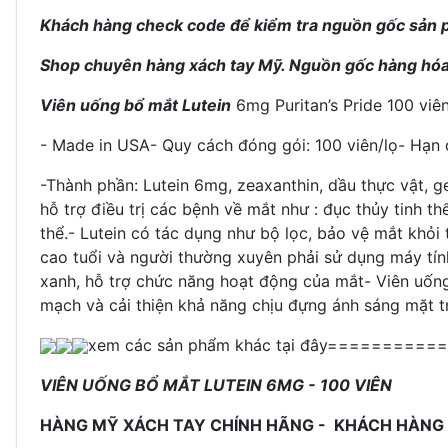
Khách hàng check code để kiểm tra nguồn gốc sản
Shop chuyên hàng xách tay Mỹ. Nguồn gốc hàng hóa
Viên uống bổ mắt Lutein
6mg Puritan’s Pride 100 viê
- Made in USA- Quy cách đóng gói: 100 viên/lọ- Hạn
-Thành phần: Lutein 6mg, zeaxanthin, dầu thực vật, gel
hỗ trợ điều trị các bệnh về mắt như : đục thủy tinh 
thể.
- Lutein có tác dụng như bộ lọc, bảo vệ mắt khỏi t
cao tuổi và người thường xuyên phải sử dụng máy tín
xanh, hỗ trợ chức năng hoạt động của mắt
-
Viên uốn
mạch và cải thiện khả năng chịu đựng ánh sáng mặt t
xem các sản phẩm khác tại đây
===========
VIÊN UỐNG BỔ MẮT LUTEIN
6MG - 100 VIÊN
HÀNG MỸ XÁCH TAY CHÍNH HÃNG - KHÁCH HÀNG