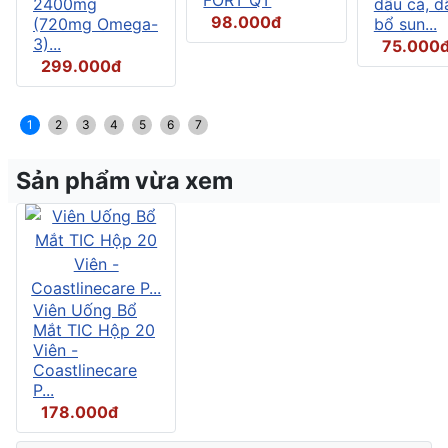
2400mg
dầu cá, d
98.000đ
(720mg Omega-
bổ sun...
3)...
75.000
299.000đ
1
2
3
4
5
6
7
Sản phẩm vừa xem
Viên Uống Bổ
Mắt TIC Hộp 20
Viên -
Coastlinecare
P...
178.000đ