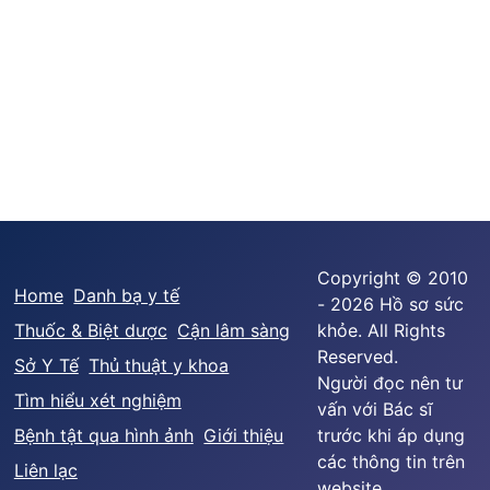
Copyright © 2010
Home
Danh bạ y tế
- 2026 Hồ sơ sức
Thuốc & Biệt dược
Cận lâm sàng
khỏe. All Rights
Reserved.
Sở Y Tế
Thủ thuật y khoa
Người đọc nên tư
Tìm hiểu xét nghiệm
vấn với Bác sĩ
Bệnh tật qua hình ảnh
Giới thiệu
trước khi áp dụng
các thông tin trên
Liên lạc
website.