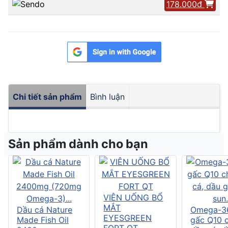
178.000đ
Chi tiết sản phẩm
Bình luận
Sản phẩm dành cho bạn
VIÊN UỐNG BỔ
MẮT
Dầu cá Nature
Omega-3
EYESGREEN
Made Fish Oil
gấc Q10 
FORT QT