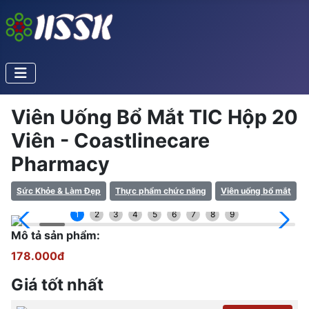
Viên Uống Bổ Mắt TIC Hộp 20
Viên - Coastlinecare
Pharmacy
Sức Khỏe & Làm Đẹp
Thực phẩm chức năng
Viên uống bổ mắt
1
2
3
4
5
6
7
8
9
Mô tả sản phẩm:
178.000đ
Giá tốt nhất