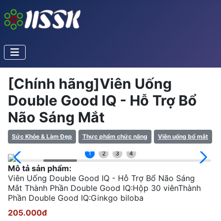
[Chính hãng]Viên Uống
Double Good IQ - Hỗ Trợ Bổ
Não Sáng Mắt
Sức Khỏe & Làm Đẹp
Thực phẩm chức năng
Viên uống bổ mắt
1
2
3
4
Mô tả sản phẩm:
Viên Uống Double Good IQ - Hỗ Trợ Bổ Não Sáng
Mắt Thành Phần Double Good IQ:Hộp 30 viênThành
Phần Double Good IQ:Ginkgo biloba
205.000đ