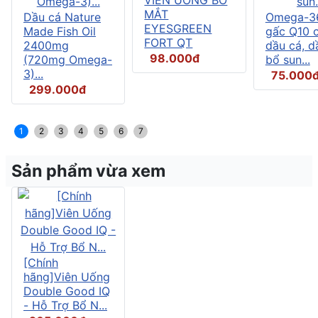
MẮT
Dầu cá Nature
Omega-3
EYESGREEN
Made Fish Oil
gấc Q10 
FORT QT
2400mg
dầu cá, d
98.000đ
(720mg Omega-
bổ sun...
3)...
75.000
299.000đ
1
2
3
4
5
6
7
Sản phẩm vừa xem
[Chính
hãng]Viên Uống
Double Good IQ
- Hỗ Trợ Bổ N...