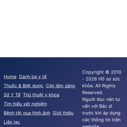
Copyright © 2010
Home
Danh bạ y tế
- 2026 Hồ sơ sức
Thuốc & Biệt dược
Cận lâm sàng
khỏe. All Rights
Reserved.
Sở Y Tế
Thủ thuật y khoa
Người đọc nên tư
Tìm hiểu xét nghiệm
vấn với Bác sĩ
Bệnh tật qua hình ảnh
Giới thiệu
trước khi áp dụng
các thông tin trên
Liên lạc
website.