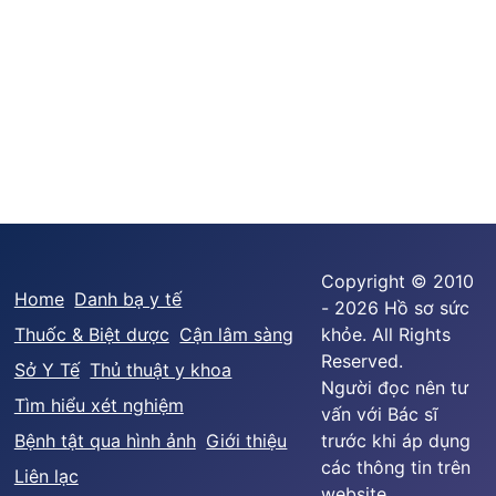
Copyright © 2010
Home
Danh bạ y tế
- 2026 Hồ sơ sức
Thuốc & Biệt dược
Cận lâm sàng
khỏe. All Rights
Reserved.
Sở Y Tế
Thủ thuật y khoa
Người đọc nên tư
Tìm hiểu xét nghiệm
vấn với Bác sĩ
Bệnh tật qua hình ảnh
Giới thiệu
trước khi áp dụng
các thông tin trên
Liên lạc
website.