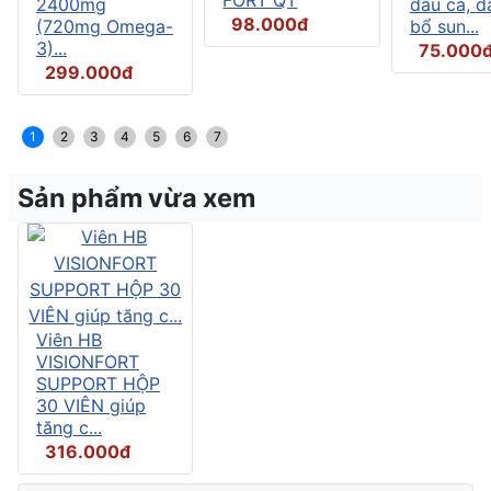
2400mg
dầu cá, d
98.000đ
(720mg Omega-
bổ sun...
3)...
75.000
299.000đ
1
2
3
4
5
6
7
Sản phẩm vừa xem
Viên HB
VISIONFORT
SUPPORT HỘP
30 VIÊN giúp
tăng c...
316.000đ