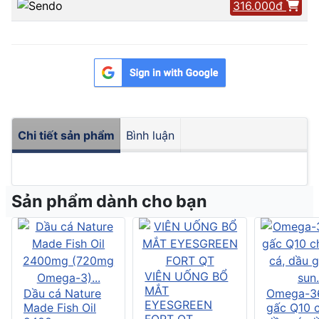
316.000đ
Chi tiết sản phẩm
Bình luận
Sản phẩm dành cho bạn
VIÊN UỐNG BỔ
MẮT
Dầu cá Nature
Omega-3
EYESGREEN
Made Fish Oil
gấc Q10 
FORT QT