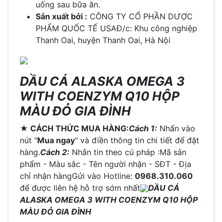
uống sau bữa ăn.
Sản xuất bởi :
CÔNG TY CỔ PHẦN DƯỢC
PHẨM QUỐC TẾ USAĐ/c: Khu công nghiệp
Thanh Oai, huyện Thanh Oai, Hà Nội
DẦU CÁ ALASKA OMEGA 3
WITH COENZYM Q10 HỘP
MÀU ĐỎ GIA ĐÌNH
★ CÁCH THỨC MUA HÀNG:
Cách 1:
Nhấn vào
nút "
Mua ngay
" và điền thông tin chi tiết để đặt
hàng.
Cách 2:
Nhắn tin theo cú pháp :Mã sản
phẩm - Màu sắc - Tên người nhận - SĐT - Địa
chỉ nhận hàngGửi vào Hotline:
0968.310.060
để được liên hệ hỗ trợ sớm nhất
DẦU CÁ
ALASKA OMEGA 3 WITH COENZYM Q10 HỘP
MÀU ĐỎ GIA ĐÌNH