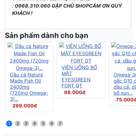
: 0968.310.060 GẶP CHỦ SHOP
CẢM ƠN QUÝ
KHÁCH !
Sản phẩm dành cho bạn
VIÊN UỐNG BỔ
MẮT
Dầu cá Nature
Omega-3
EYESGREEN
Made Fish Oil
gấc Q10 
FORT QT
2400mg
dầu cá, d
98.000đ
(720mg Omega-
bổ sun...
3)...
75.000
299.000đ
1
2
3
4
5
6
7