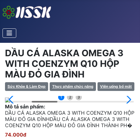
DẦU CÁ ALASKA OMEGA 3
WITH COENZYM Q10 HỘP
MÀU ĐỎ GIA ĐÌNH
Sức Khỏe & Làm Đẹp
Thực phẩm chức năng
Viên uống bổ mắt
1
2
3
Mô tả sản phẩm:
DẦU CÁ ALASKA OMEGA 3 WITH COENZYM Q10 HỘP
MÀU ĐỎ GIA ĐÌNHDẦU CÁ ALASKA OMEGA 3 WITH
COENZYM Q10 HỘP MÀU ĐỎ GIA ĐÌNH THÀNH PH�
74.000đ