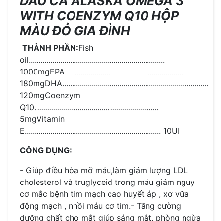
DẦU CÁ ALASKA OMEGA 3
WITH COENZYM Q10 HỘP
MÀU ĐỎ GIA ĐÌNH
THÀNH PHẦN:
Fish
oil.....................................................................
1000mgEPA...........................................................................
180mgDHA..........................................................................
120mgCoenzym
Q10...............................................................
5mgVitamin
E..................................................................... 10UI
CÔNG DỤNG:
- Giúp điều hòa mỡ máu,làm giảm lượng LDL
cholesterol và truglyceid trong máu giảm nguy
cơ mắc bệnh tim mạch cao huyết áp , xơ vữa
động mạch , nhồi máu cơ tim.- Tăng cường
dưỡng chất cho mắt giúp sáng mắt, phòng ngừa