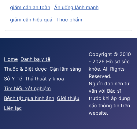
giảm cân an toàn
Ăn uống lành mạnh
giảm cân hiệu quả
Thực phẩm
Copyright © 2010
Home
Danh bạ y tế
- 2026 Hồ sơ sức
Thuốc & Biệt dược
Cận lâm sàng
khỏe. All Rights
Reserved.
Sở Y Tế
Thủ thuật y khoa
Người đọc nên tư
Tìm hiểu xét nghiệm
vấn với Bác sĩ
Bệnh tật qua hình ảnh
Giới thiệu
trước khi áp dụng
các thông tin trên
Liên lạc
website.