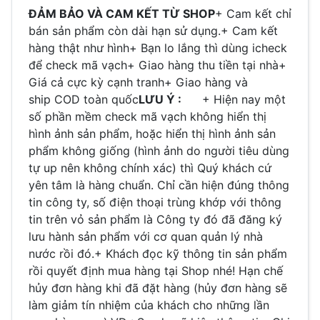
ĐẢM BẢO VÀ CAM KẾT TỪ SHOP
+ Cam kết chỉ
bán sản phẩm còn dài hạn sử dụng.+ Cam kết
hàng thật như hình+ Bạn lo lắng thì dùng icheck
để check mã vạch+ Giao hàng thu tiền tại nhà+
Giá cả cực kỳ cạnh tranh+ Giao hàng và
ship COD toàn quốc
LƯU Ý :
+ Hiện nay một
số phần mềm check mã vạch không hiển thị
hình ảnh sản phẩm, hoặc hiển thị hình ảnh sản
phẩm không giống (hình ảnh do người tiêu dùng
tự up nên không chính xác) thì Quý khách cứ
yên tâm là hàng chuẩn. Chỉ cần hiện đúng thông
tin công ty, số điện thoại trùng khớp với thông
tin trên vỏ sản phẩm là Công ty đó đã đăng ký
lưu hành sản phẩm với cơ quan quản lý nhà
nước rồi đó.+ Khách đọc kỹ thông tin sản phẩm
rồi quyết định mua hàng tại Shop nhé! Hạn chế
hủy đơn hàng khi đã đặt hàng (hủy đơn hàng sẽ
làm giảm tín nhiệm của khách cho những lần