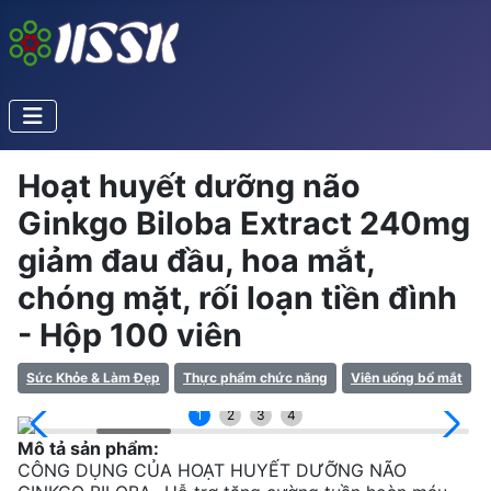
Hoạt huyết dưỡng não
Ginkgo Biloba Extract 240mg
giảm đau đầu, hoa mắt,
chóng mặt, rối loạn tiền đình
- Hộp 100 viên
Sức Khỏe & Làm Đẹp
Thực phẩm chức năng
Viên uống bổ mắt
1
2
3
4
Mô tả sản phẩm:
CÔNG DỤNG CỦA HOẠT HUYẾT DƯỠNG NÃO