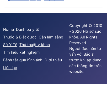
Copyright © 2010
Home
Danh bạ y tế
- 2026 Hồ sơ sức
Thuốc & Biệt dược
Cận lâm sàng
khỏe. All Rights
Reserved.
Sở Y Tế
Thủ thuật y khoa
Người đọc nên tư
Tìm hiểu xét nghiệm
vấn với Bác sĩ
Bệnh tật qua hình ảnh
Giới thiệu
trước khi áp dụng
các thông tin trên
Liên lạc
website.