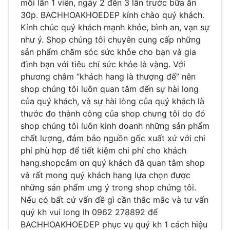
mỗi lần 1 viên, ngày 2 đến 3 lần trước bữa ăn
30p. BACHHOAKHOEDEP kính chào quý khách.
Kính chúc quý khách mạnh khỏe, bình an, vạn sự
như ý. Shop chúng tôi chuyên cung cấp những
sản phẩm chăm sóc sức khỏe cho bạn và gia
đình bạn với tiêu chí sức khỏe là vàng. Với
phương châm “khách hang là thượng đế” nên
shop chúng tôi luôn quan tâm đến sự hài long
của quý khách, và sự hài lòng của quý khách là
thước đo thành công của shop chưng tôi do đó
shop chúng tôi luôn kinh doanh những sản phẩm
chất lượng, đảm bảo nguồn gốc xuất xứ với chi
phí phù hợp để tiết kiệm chi phí cho khách
hang.shopcảm ơn quý khách đã quan tâm shop
và rất mong quý khách hang lựa chọn được
những sản phẩm ưng ý trong shop chứng tôi.
Nếu có bất cứ vấn đề gì cần thắc mắc và tư vấn
quý kh vui long lh 0962 278892 để
BACHHOAKHOEDEP phục vụ quý kh 1 cách hiệu