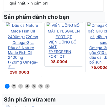
quả nhất, xin cảm ơn!
Sản phẩm dành cho bạn
VIÊN UỐNG BỔ
MẮT
Dầu cá Nature
Omega-3
EYESGREEN
Made Fish Oil
gấc Q10 
FORT QT
2400mg
dầu cá, d
98.000đ
(720mg Omega-
bổ sun...
3)...
75.000
299.000đ
1
2
3
4
5
6
7
Sản phẩm vừa xem