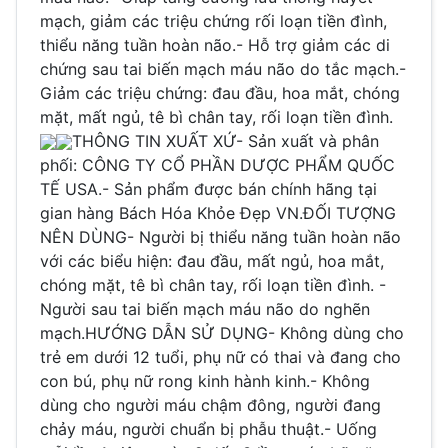
mạch, giảm các triệu chứng rối loạn tiền đình,
thiểu năng tuần hoàn não.- Hỗ trợ giảm các di
chứng sau tai biến mạch máu não do tắc mạch.-
Giảm các triệu chứng: đau đầu, hoa mắt, chóng
mặt, mất ngủ, tê bì chân tay, rối loạn tiền đình.
THÔNG TIN XUẤT XỨ- Sản xuất và phân
phối: CÔNG TY CỔ PHẦN DƯỢC PHẨM QUỐC
TẾ USA.- Sản phẩm được bán chính hãng tại
gian hàng Bách Hóa Khỏe Đẹp VN.ĐỐI TƯỢNG
NÊN DÙNG- Người bị thiểu năng tuần hoàn não
với các biểu hiện: đau đầu, mất ngủ, hoa mắt,
chóng mặt, tê bì chân tay, rối loạn tiền đình. -
Người sau tai biến mạch máu não do nghẽn
mạch.HƯỚNG DẪN SỬ DỤNG- Không dùng cho
trẻ em dưới 12 tuổi, phụ nữ có thai và đang cho
con bú, phụ nữ rong kinh hành kinh.- Không
dùng cho người máu chậm đông, người đang
chảy máu, người chuẩn bị phẫu thuật.- Uống