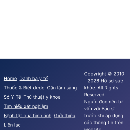
Copyright © 2010
Home
Danh bạ y tế
- 2026 Hồ sơ sức
Thuốc & Biệt dược
Cận lâm sàng
khỏe. All Rights
Reserved.
Sở Y Tế
Thủ thuật y khoa
Người đọc nên tư
Tìm hiểu xét nghiệm
vấn với Bác sĩ
Bệnh tật qua hình ảnh
Giới thiệu
trước khi áp dụng
các thông tin trên
Liên lạc
website.