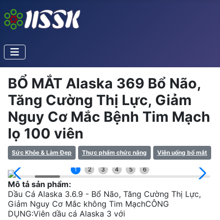
BỔ MẮT Alaska 369 Bổ Não,
Tăng Cường Thị Lực, Giảm
Nguy Cơ Mắc Bệnh Tim Mạch
lọ 100 viên
Sức Khỏe & Làm Đẹp
Thực phẩm chức năng
Viên uống bổ mắt
1
2
3
4
5
6
Mô tả sản phẩm:
Dầu Cá Alaska 3.6.9 - Bổ Não, Tăng Cường Thị Lực,
Giảm Nguy Cơ Mắc không Tim MạchCÔNG
DỤNG:Viên dầu cá Alaska 3 với