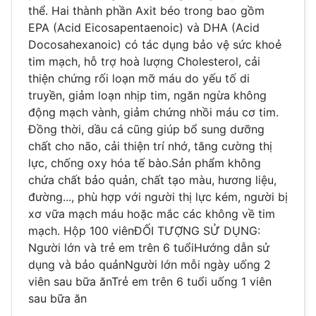
thể. Hai thành phần Axit béo trong bao gồm
EPA (Acid Eicosapentaenoic) và DHA (Acid
Docosahexanoic) có tác dụng bảo vệ sức khoẻ
tim mạch, hỗ trợ hoà lượng Cholesterol, cải
thiện chứng rối loạn mỡ máu do yếu tố di
truyền, giảm loạn nhịp tim, ngăn ngừa không
động mạch vành, giảm chứng nhồi máu cơ tim.
Đồng thời, dầu cá cũng giúp bổ sung dưỡng
chất cho não, cải thiện trí nhớ, tăng cường thị
lực, chống oxy hóa tế bào.Sản phẩm không
chứa chất bảo quản, chất tạo màu, hương liệu,
đường..., phù hợp với người thị lực kém, người bị
xơ vữa mạch máu hoặc mắc các không về tim
mạch. Hộp 100 viênĐỐI TƯỢNG SỬ DỤNG:
Người lớn và trẻ em trên 6 tuổiHướng dẫn sử
dụng và bảo quảnNgười lớn mỗi ngày uống 2
viên sau bữa ănTrẻ em trên 6 tuổi uống 1 viên
sau bữa ăn