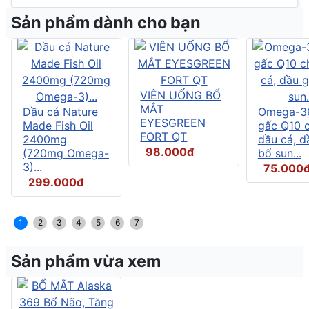
Sản phẩm dành cho bạn
VIÊN UỐNG BỔ
MẮT
Dầu cá Nature
Omega-3
EYESGREEN
Made Fish Oil
gấc Q10 
FORT QT
2400mg
dầu cá, d
98.000đ
(720mg Omega-
bổ sun...
3)...
75.000
299.000đ
1
2
3
4
5
6
7
Sản phẩm vừa xem