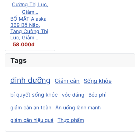
BỔ MẮT Alaska
369 Bổ Não,
Tăng Cường Thị
Lực, Giảm...
58.000đ
Tags
dinh dưỡng
Giảm cân
Sống khỏe
bí quyết sống khỏe
vóc dáng
Béo phì
giảm cân an toàn
Ăn uống lành mạnh
giảm cân hiệu quả
Thực phẩm