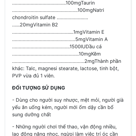
…………………………………..100mg
Taurin
…………………………………………..100mg
Natri
chondroitin sulfate ………………..….
…...20mg
Vitamin B2
…………………………………….....1mg
Vitamin E
…………………………………………5mg
Vitamin A
……………………………………..1500IU
Dầu cá
…………………………………………...10mg
Kẽm
……………………………………………….2mg
Thành phần
khác: Talc, magnesi stearate, lactose, tinh bột,
PVP vừa đủ 1 viên.
ĐỐI TƯỢNG SỬ DỤNG
- Dùng cho người suy nhược, mệt mỏi, người già
yếu ăn uống kém, người mới ốm dậy cần bổ
sung dưỡng chất
- Những người chơi thể thao, vận động nhiều,
lao động nặng nhọc, ngừoi làm việc trí óc cần