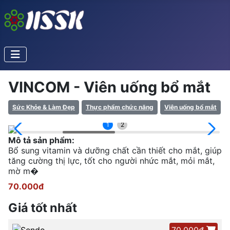
VINCOM - Viên uống bổ mắt
Sức Khỏe & Làm Đẹp
Thực phẩm chức năng
Viên uống bổ mắt
1
2
Mô tả sản phẩm:
Bổ sung vitamin và dưỡng chất cần thiết cho mắt, giúp
tăng cường thị lực, tốt cho người nhức mắt, mỏi mắt,
mờ m�
70.000đ
Giá tốt nhất
70.000đ