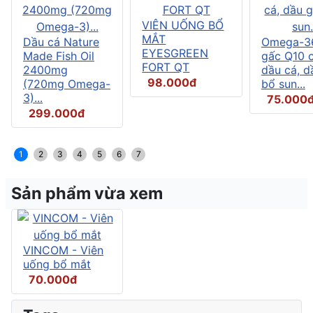
VIÊN UỐNG BỔ
MẮT
Dầu cá Nature
Omega-3
EYESGREEN
Made Fish Oil
gấc Q10 
FORT QT
2400mg
dầu cá, d
98.000đ
(720mg Omega-
bổ sun...
3)...
75.000
299.000đ
1
2
3
4
5
6
7
Sản phẩm vừa xem
VINCOM - Viên
uống bổ mắt
70.000đ