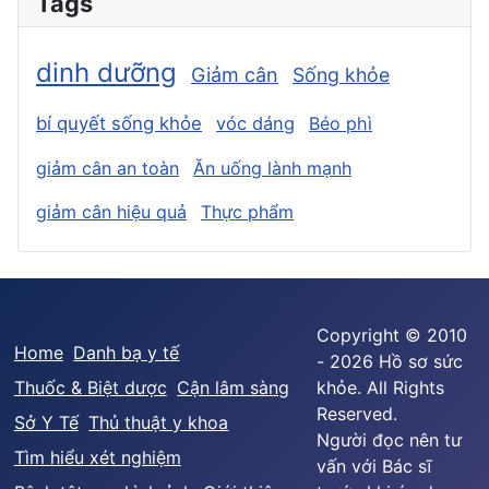
Tags
dinh dưỡng
Giảm cân
Sống khỏe
bí quyết sống khỏe
vóc dáng
Béo phì
giảm cân an toàn
Ăn uống lành mạnh
giảm cân hiệu quả
Thực phẩm
Copyright © 2010
Home
Danh bạ y tế
- 2026 Hồ sơ sức
Thuốc & Biệt dược
Cận lâm sàng
khỏe. All Rights
Reserved.
Sở Y Tế
Thủ thuật y khoa
Người đọc nên tư
Tìm hiểu xét nghiệm
vấn với Bác sĩ