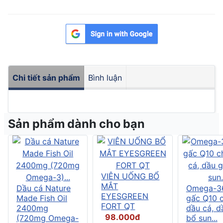
Chi tiết sản phẩm
Bình luận
Sản phẩm dành cho bạn
VIÊN UỐNG BỔ
MẮT
Dầu cá Nature
Omega-3
EYESGREEN
Made Fish Oil
gấc Q10 
FORT QT
2400mg
dầu cá, d
98.000đ
(720mg Omega-
bổ sun...