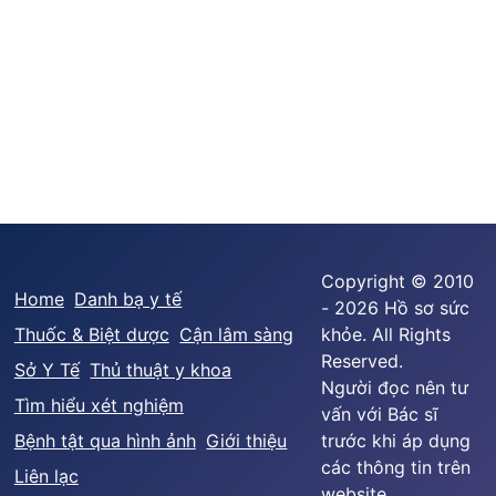
Copyright © 2010
Home
Danh bạ y tế
- 2026 Hồ sơ sức
Thuốc & Biệt dược
Cận lâm sàng
khỏe. All Rights
Reserved.
Sở Y Tế
Thủ thuật y khoa
Người đọc nên tư
Tìm hiểu xét nghiệm
vấn với Bác sĩ
Bệnh tật qua hình ảnh
Giới thiệu
trước khi áp dụng
các thông tin trên
Liên lạc
website.