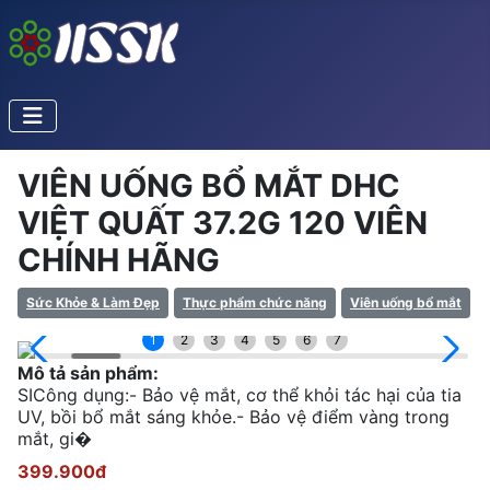
VIÊN UỐNG BỔ MẮT DHC
VIỆT QUẤT 37.2G 120 VIÊN
CHÍNH HÃNG
Sức Khỏe & Làm Đẹp
Thực phẩm chức năng
Viên uống bổ mắt
1
2
3
4
5
6
7
Mô tả sản phẩm:
SICông dụng:- Bảo vệ mắt, cơ thể khỏi tác hại của tia
UV, bồi bổ mắt sáng khỏe.- Bảo vệ điểm vàng trong
mắt, gi�
399.900đ