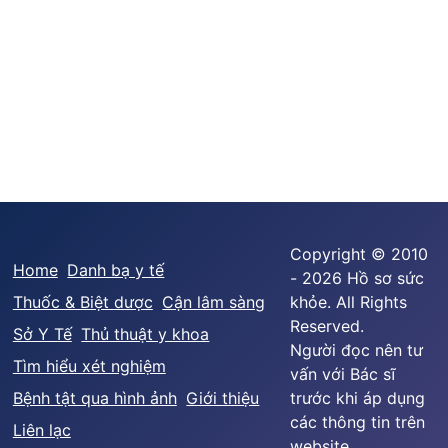
Copyright © 2010
Home
Danh bạ y tế
- 2026 Hồ sơ sức
Thuốc & Biệt dược
Cận lâm sàng
khỏe. All Rights
Reserved.
Sở Y Tế
Thủ thuật y khoa
Người đọc nên tư
Tìm hiểu xét nghiệm
vấn với Bác sĩ
Bệnh tật qua hình ảnh
Giới thiệu
trước khi áp dụng
các thông tin trên
Liên lạc
website.