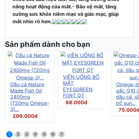
năng hoạt động của mắt.
- Bảo vệ mắt, tăng
cường sức khỏe niêm mạc và giác mạc, giúp
mắt nhìn rõ hơn.
Sản phẩm dành cho bạn
VIÊN UỐNG BỔ
MẮT
Dầu cá Nature
Omega-3
EYESGREEN
Made Fish Oil
gấc Q10 
FORT QT
2400mg
dầu cá, d
98.000đ
(720mg Omega-
bổ sun...
3)...
75.000
299.000đ
1
2
3
4
5
6
7