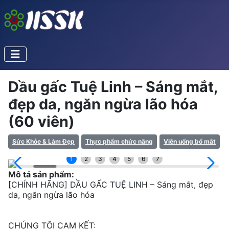
Dầu gấc Tuệ Linh – Sáng mắt,
đẹp da, ngăn ngừa lão hóa
(60 viên)
Sức Khỏe & Làm Đẹp
Thực phẩm chức năng
Viên uống bổ mắt
1
2
3
4
5
6
7
Mô tả sản phẩm:
[CHÍNH HÃNG] DẦU GẤC TUỆ LINH – Sáng mắt, đẹp
da, ngăn ngừa lão hóa
CHÚNG TÔI CAM KẾT: