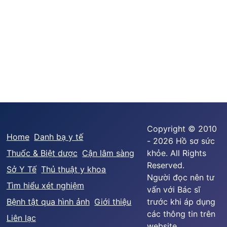
Copyright © 2010
Home
Danh bạ y tế
- 2026 Hồ sơ sức
Thuốc & Biệt dược
Cận lâm sàng
khỏe. All Rights
Reserved.
Sở Y Tế
Thủ thuật y khoa
Người đọc nên tư
Tìm hiểu xét nghiệm
vấn với Bác sĩ
Bệnh tật qua hình ảnh
Giới thiệu
trước khi áp dụng
các thông tin trên
Liên lạc
website.