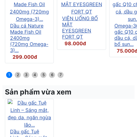
VIÊN UỐNG BỔ
MẮT
Dầu cá Nature
Omega-3
EYESGREEN
Made Fish Oil
gấc Q10 
FORT QT
2400mg
dầu cá, d
98.000đ
(720mg Omega-
bổ sun...
3)...
75.000
299.000đ
1
2
3
4
5
6
7
Sản phẩm vừa xem
Dầu gấc Tuệ