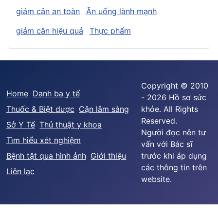
giảm cân an toàn
Ăn uống lành mạnh
giảm cân hiệu quả
Thực phẩm
Copyright © 2010
Home
Danh bạ y tế
- 2026 Hồ sơ sức
Thuốc & Biệt dược
Cận lâm sàng
khỏe. All Rights
Reserved.
Sở Y Tế
Thủ thuật y khoa
Người đọc nên tư
Tìm hiểu xét nghiệm
vấn với Bác sĩ
Bệnh tật qua hình ảnh
Giới thiệu
trước khi áp dụng
các thông tin trên
Liên lạc
website.