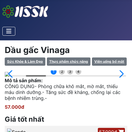
Dầu gấc Vinaga
Sức Khỏe & Làm Đẹp
Thực phẩm chức năng
Viên uống bổ mắt
1
2
3
4
Mô tả sản phẩm:
CÔNG DỤNG- Phòng chữa khô mắt, mờ mắt, thiếu
máu dinh dưỡng.- Tăng sức đề kháng, chống lại các
bệnh nhiễm trùng.-
57.000đ
Giá tốt nhất
57.000đ