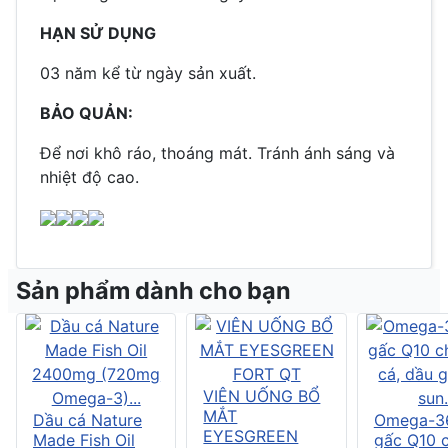
HẠN SỬ DỤNG
03 năm kể từ ngày sản xuất.
BẢO QUẢN:
Để nơi khô ráo, thoáng mát. Tránh ánh sáng và
nhiệt độ cao.
Sản phẩm dành cho bạn
VIÊN UỐNG BỔ
MẮT
Dầu cá Nature
Omega-3
EYESGREEN
Made Fish Oil
gấc Q10 