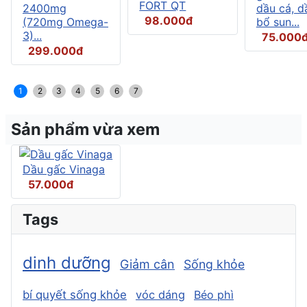
FORT QT
2400mg
dầu cá, d
98.000đ
(720mg Omega-
bổ sun...
3)...
75.000
299.000đ
1
2
3
4
5
6
7
Sản phẩm vừa xem
Dầu gấc Vinaga
57.000đ
Tags
dinh dưỡng
Giảm cân
Sống khỏe
bí quyết sống khỏe
vóc dáng
Béo phì