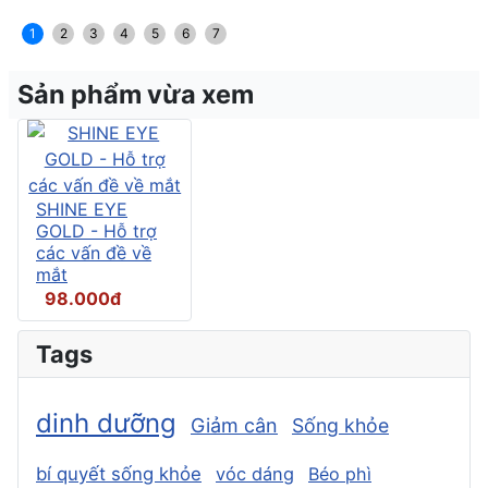
1
2
3
4
5
6
7
Sản phẩm vừa xem
SHINE EYE
GOLD - Hỗ trợ
các vấn đề về
mắt
98.000đ
Tags
dinh dưỡng
Giảm cân
Sống khỏe
bí quyết sống khỏe
vóc dáng
Béo phì