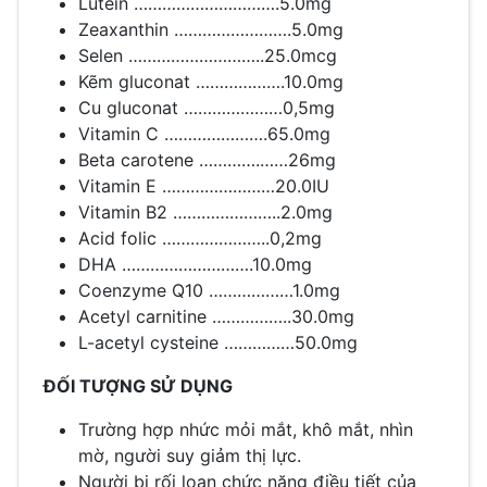
Lutein ………………………….5.0mg
Zeaxanthin …………………….5.0mg
Selen ………………………..25.0mcg
Kẽm gluconat ……………….10.0mg
Cu gluconat …………………0,5mg
Vitamin C ………………….65.0mg
Beta carotene ………….……26mg
Vitamin E ……………………20.0IU
Vitamin B2 …………………..2.0mg
Acid folic …………………..0,2mg
DHA ……………………….10.0mg
Coenzyme Q10 ………………1.0mg
Acetyl carnitine ……………..30.0mg
L-acetyl cysteine ……………50.0mg
ĐỐI TƯỢNG SỬ DỤNG
Trường hợp nhức mỏi mắt, khô mắt, nhìn
mờ, người suy giảm thị lực.
Người bị rối loạn chức năng điều tiết của