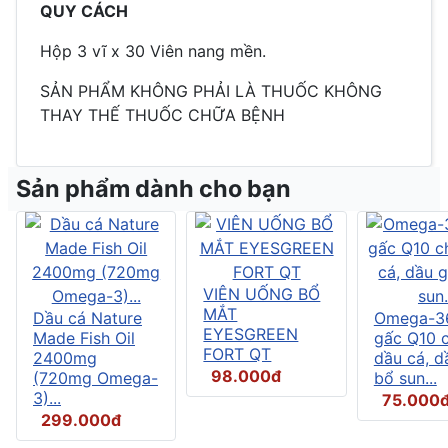
QUY CÁCH
Hộp 3 vĩ x 30 Viên nang mền.
SẢN PHẨM KHÔNG PHẢI LÀ THUỐC KHÔNG
THAY THẾ THUỐC CHỮA BỆNH
Sản phẩm dành cho bạn
VIÊN UỐNG BỔ
MẮT
Dầu cá Nature
Omega-3
EYESGREEN
Made Fish Oil
gấc Q10 
FORT QT
2400mg
dầu cá, d
98.000đ
(720mg Omega-
bổ sun...
3)...
75.000
299.000đ