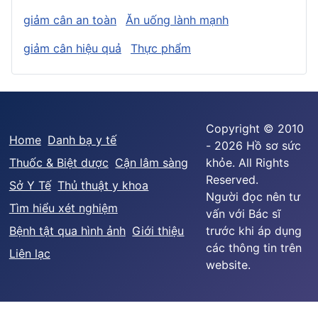
giảm cân an toàn
Ăn uống lành mạnh
giảm cân hiệu quả
Thực phẩm
Copyright © 2010
Home
Danh bạ y tế
- 2026 Hồ sơ sức
Thuốc & Biệt dược
Cận lâm sàng
khỏe. All Rights
Reserved.
Sở Y Tế
Thủ thuật y khoa
Người đọc nên tư
Tìm hiểu xét nghiệm
vấn với Bác sĩ
Bệnh tật qua hình ảnh
Giới thiệu
trước khi áp dụng
các thông tin trên
Liên lạc
website.