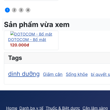
1
2
3
4
Sản phẩm vừa xem
DOTOCOM - Bổ mắt
120.000đ
Tags
dinh dưỡng
Giảm cân
Sống khỏe
bí quyết 
Home
Danh bạ y tế
Thuốc & Biệt dược
Cận lâm sàng