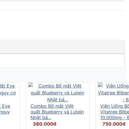
t Eye
Combo Bổ mắt Việt
Viên Uống B
 nguy
quất Blueberry và Lutein
Vitatree Bilb
Nhật bả...
10.000mg - 6.
380.000đ
750.000đ