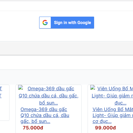
Omega-369 dầu gấc
Viên Uống Bổ Mắ
Q10 chứa dầu cá, dầu
Light- Giúp giảm
gấc, bổ sun...
cơ đục...
75.000đ
99.000đ