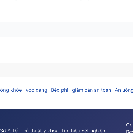
sống khỏe
vóc dáng
Béo phì
giảm cân an toàn
Ăn uống
Co
Sở Y Tế
Thủ thuật y khoa
Tìm hiểu xét nghiệm
Re