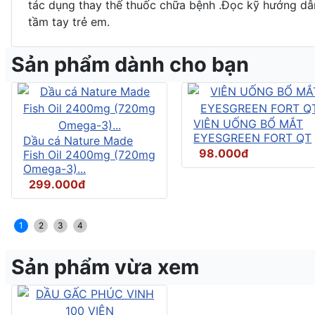
tác dụng thay thế thuốc chữa bệnh .Đọc kỹ hướng dẫn
tầm tay trẻ em.
Sản phẩm dành cho bạn
VIÊN UỐNG BỔ MẮT
EYESGREEN FORT QT
Dầu cá Nature Made
98.000đ
Fish Oil 2400mg (720mg
Omega-3)...
299.000đ
1
2
3
4
Sản phẩm vừa xem