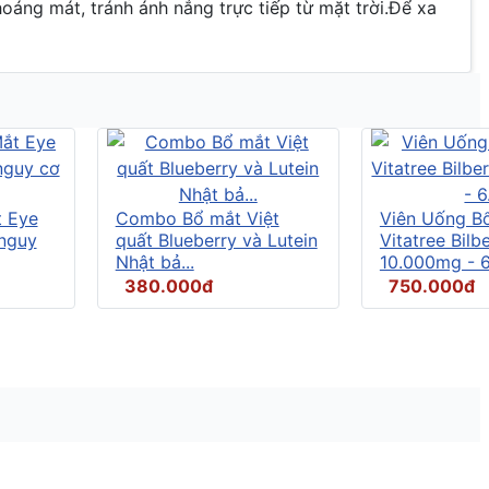
áng mát, tránh ánh nắng trực tiếp từ mặt trời.Để xa
t Eye
Combo Bổ mắt Việt
Viên Uống B
 nguy
quất Blueberry và Lutein
Vitatree Bilb
Nhật bả...
10.000mg - 6.
380.000đ
750.000đ