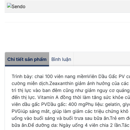
Chi tiết sản phẩm
Bình luận
Trình bày: chai 100 viên nang mềmViên Dầu Gấc PV c
cường miễn dịch.Zeaxanthin giảm ảnh hưởng của các t
trì thị lực vào ban đêm cũng như giảm nguy cơ quáng
đến thị lực. Vitamin A đồng thời làm tăng sức khỏe 
viên dầu gấc PVDầu gấc: 400 mgPhụ liệu: gelatin, glyce
PVGiúp sáng mắt, giúp làm giảm các triệu chứng khô 
uống vào buổi sáng và buổi trưa sau bữa ăn.Trẻ em độ 
bữa ăn.Để dưỡng da: Ngày uống 4 viên chia 2 lần.T