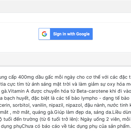
ung cấp 400mg dầu gấc mỗi ngày cho cơ thể với các đặc t
ia cực tím từ ánh sáng mặt trời và làm giảm sự oxy hóa mô
 gà.Vitamin A được chuyển hóa từ Beta-carotene khi đi và
của bạch huyết, đặc biệt là các tế bào lympho - dạng tế bà
rin, sorbitol, vanilin, nipazil, nipazol, đậu nành, nước tin
mắt , mờ mắt, quáng gà.Giúp làm đẹp da, sáng da.Liều dùn
tuổi đến trường (từ 6 tuổi trở lên): Ngày uống 2 viên, mỗi
ác dụng phụChưa có báo cáo về tác dụng phụ của sản phẩm