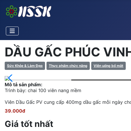
DẦU GẤC PHÚC VINH
Sức Khỏe & Làm Đẹp
Thực phẩm chức năng
Viên uống bổ mắt
Mô tả sản phẩm:
Trình bày: chai 100 viên nang mềm
Viên Dầu Gấc PV cung cấp 400mg dầu gấc mỗi ngày cho 
39.000đ
Giá tốt nhất