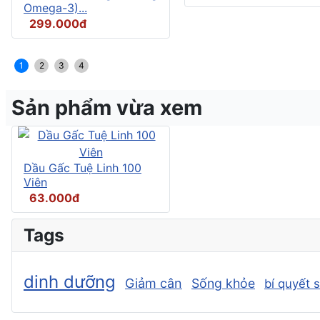
Omega-3)...
299.000đ
1
2
3
4
Sản phẩm vừa xem
Dầu Gấc Tuệ Linh 100
Viên
63.000đ
Tags
dinh dưỡng
Giảm cân
Sống khỏe
bí quyết 