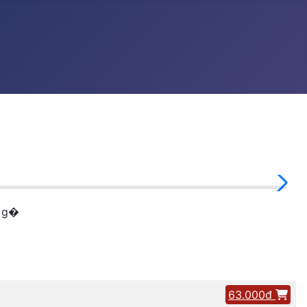
u g�
63.000đ