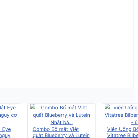
t Eye
Combo Bổ mắt Việt
Viên Uống B
 nguy
quất Blueberry và Lutein
Vitatree Bilb