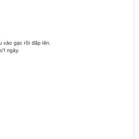
u vào gạc rồi đắp lên.
n/1 ngày.