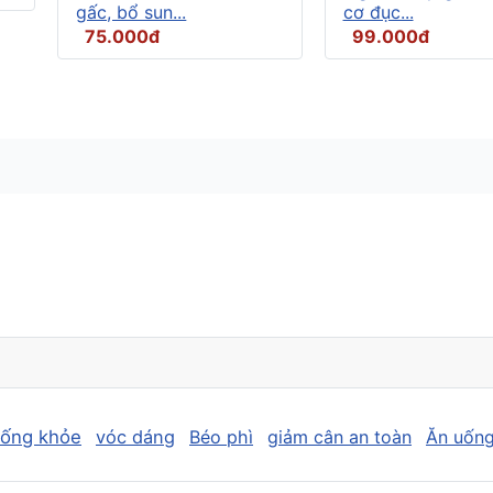
gấc, bổ sun...
cơ đục...
75.000đ
99.000đ
sống khỏe
vóc dáng
Béo phì
giảm cân an toàn
Ăn uống