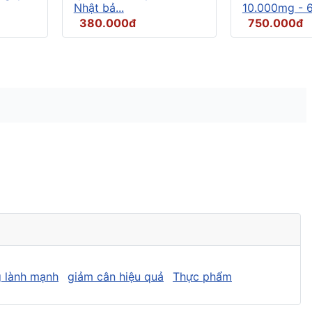
Nhật bả...
10.000mg - 6.
380.000đ
750.000đ
 lành mạnh
giảm cân hiệu quả
Thực phẩm