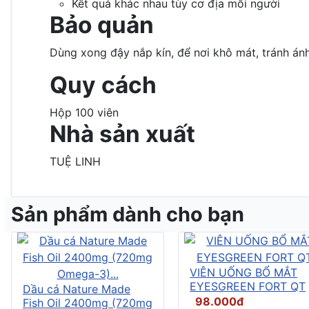
Kết quả khác nhau tùy cơ địa mỗi người
Bảo quản
Dùng xong đậy nắp kín, để nơi khô mát, tránh ánh
Quy cách
Hộp 100 viên
Nhà sản xuất
TUỆ LINH
Sản phẩm dành cho bạn
VIÊN UỐNG BỔ MẮT
EYESGREEN FORT QT
Dầu cá Nature Made
98.000đ
Fish Oil 2400mg (720mg