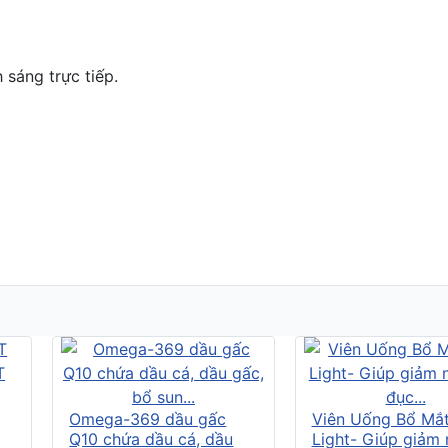
 sáng trực tiếp.
Omega-369 dầu gấc
Viên Uống Bổ Mắ
Q10 chứa dầu cá, dầu
Light- Giúp giảm