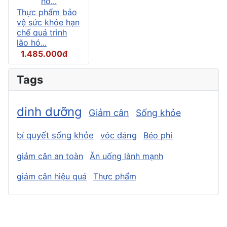
Thực phẩm bảo
vệ sức khỏe hạn
chế quá trình
lão hó...
1.485.000đ
Tags
dinh dưỡng
Giảm cân
Sống khỏe
bí quyết sống khỏe
vóc dáng
Béo phì
giảm cân an toàn
Ăn uống lành mạnh
giảm cân hiệu quả
Thực phẩm