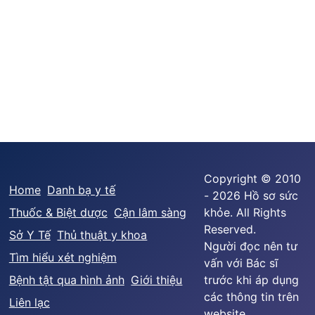
Copyright © 2010
Home
Danh bạ y tế
- 2026 Hồ sơ sức
Thuốc & Biệt dược
Cận lâm sàng
khỏe. All Rights
Reserved.
Sở Y Tế
Thủ thuật y khoa
Người đọc nên tư
Tìm hiểu xét nghiệm
vấn với Bác sĩ
Bệnh tật qua hình ảnh
Giới thiệu
trước khi áp dụng
các thông tin trên
Liên lạc
website.