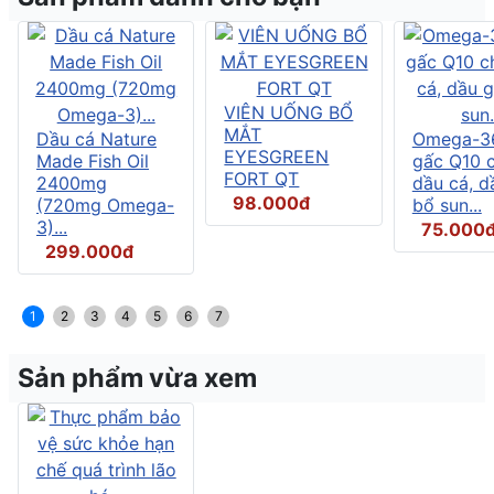
VIÊN UỐNG BỔ
MẮT
Dầu cá Nature
Omega-3
EYESGREEN
Made Fish Oil
gấc Q10 
FORT QT
2400mg
dầu cá, d
98.000đ
(720mg Omega-
bổ sun...
3)...
75.000
299.000đ
1
2
3
4
5
6
7
Sản phẩm vừa xem