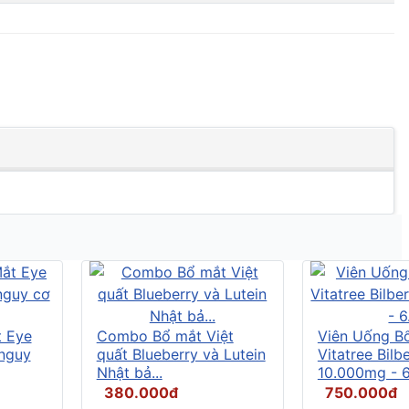
t Eye
Combo Bổ mắt Việt
Viên Uống B
 nguy
quất Blueberry và Lutein
Vitatree Bilb
Nhật bả...
10.000mg - 6.
380.000đ
750.000đ