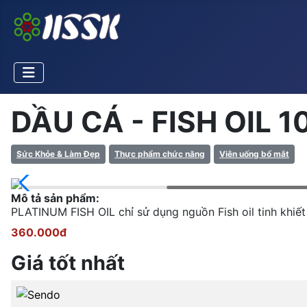
DẦU CÁ - FISH OIL 
Sức Khỏe & Làm Đẹp
Thực phẩm chức năng
Viên uống bổ mắt
Mô tả sản phẩm:
PLATINUM FISH OIL chỉ sử dụng nguồn Fish oil tinh khiế
360.000đ
Giá tốt nhất