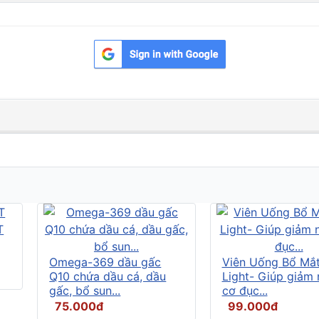
Omega-369 dầu gấc
Viên Uống Bổ Mắ
Q10 chứa dầu cá, dầu
Light- Giúp giảm
gấc, bổ sun...
cơ đục...
75.000đ
99.000đ