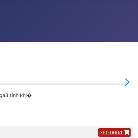
ga3 tinh khi�
360.000đ