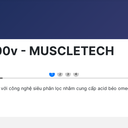
100v - MUSCLETECH
1
2
3
4
t với công nghệ siêu phân lọc nhằm cung cấp acid béo ome