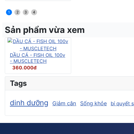
1
2
3
4
Sản phẩm vừa xem
DẦU CÁ - FISH OIL 100v
- MUSCLETECH
360.000đ
Tags
dinh dưỡng
Giảm cân
Sống khỏe
bí quyết 