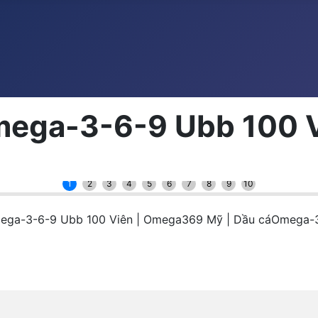
mega-3-6-9 Ubb 100 
1
2
3
4
5
6
7
8
9
10
ega-3-6-9 Ubb 100 Viên | Omega369 Mỹ | Dầu cáOmega-3