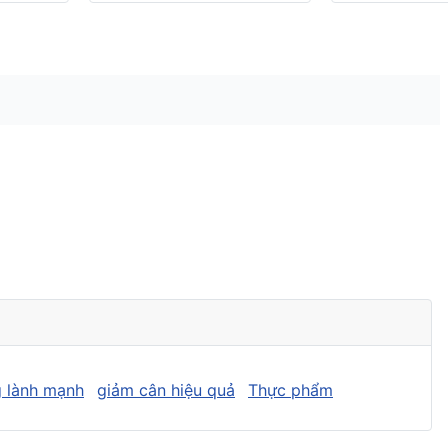
 lành mạnh
giảm cân hiệu quả
Thực phẩm