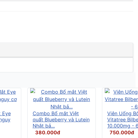
t Eye
Combo Bổ mắt Việt
Viên Uống B
 nguy
quất Blueberry và Lutein
Vitatree Bilb
Nhật bả...
10.000mg - 6.
380.000đ
750.000đ