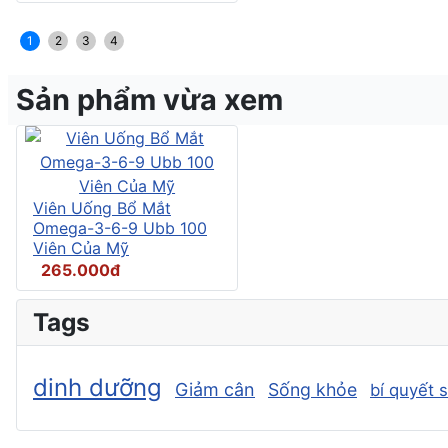
1
2
3
4
Sản phẩm vừa xem
Viên Uống Bổ Mắt
Omega-3-6-9 Ubb 100
Viên Của Mỹ
265.000đ
Tags
dinh dưỡng
Giảm cân
Sống khỏe
bí quyết 