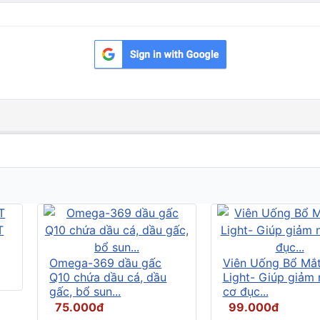
Omega-369 dầu gấc
Viên Uống Bổ Mắ
Q10 chứa dầu cá, dầu
Light- Giúp giảm
gấc, bổ sun...
cơ đục...
75.000đ
99.000đ