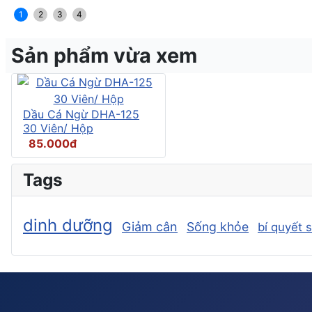
1
2
3
4
Sản phẩm vừa xem
Dầu Cá Ngừ DHA-125
30 Viên/ Hộp
85.000đ
Tags
dinh dưỡng
Giảm cân
Sống khỏe
bí quyết 