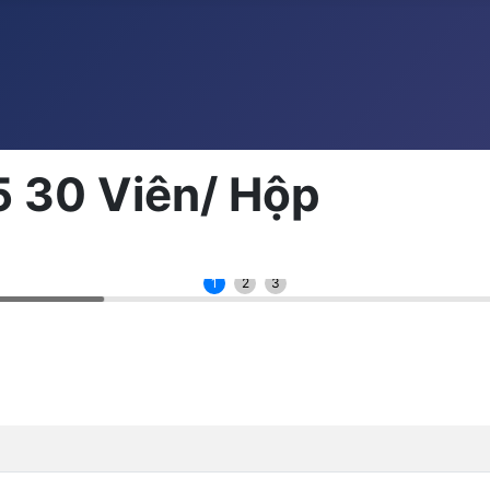
 30 Viên/ Hộp
1
2
3