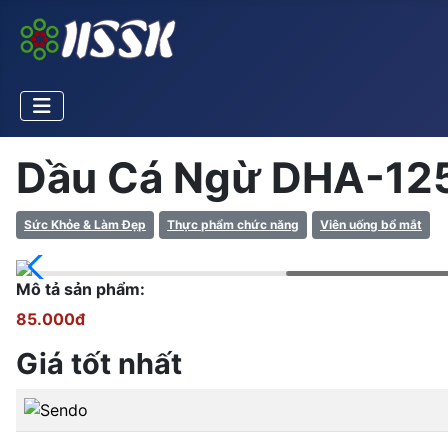
Dầu Cá Ngừ DHA-125
Sức Khỏe & Làm Đẹp
Thực phẩm chức năng
Viên uống bổ mắt
Mô tả sản phẩm:
85.000đ
Giá tốt nhất