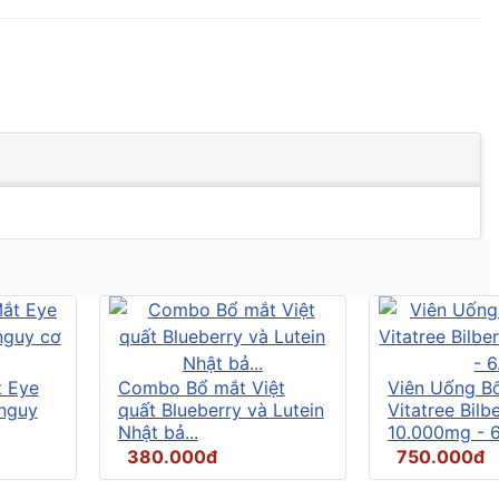
t Eye
Combo Bổ mắt Việt
Viên Uống B
 nguy
quất Blueberry và Lutein
Vitatree Bilb
Nhật bả...
10.000mg - 6.
380.000đ
750.000đ