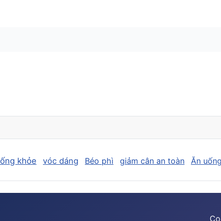
sống khỏe
vóc dáng
Béo phì
giảm cân an toàn
Ăn uống
Co