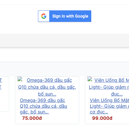
Omega-369 dầu gấc
Viên Uống Bổ Mắ
Q10 chứa dầu cá, dầu
Light- Giúp giảm
gấc, bổ sun...
cơ đục...
75.000đ
99.000đ