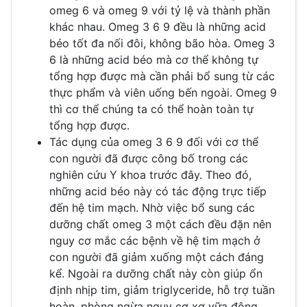
omeg 6 và omeg 9 với tỷ lệ và thành phần
khác nhau. Omeg 3 6 9 đều là những acid
béo tốt đa nối đôi, không bão hòa. Omeg 3
6 là những acid béo mà cơ thể không tự
tổng hợp được mà cần phải bổ sung từ các
thực phẩm và viên uống bến ngoài. Omeg 9
thì cơ thể chúng ta có thể hoàn toàn tự
tổng hợp được.
Tác dụng của omeg 3 6 9 đối với cơ thể
con người đã được công bố trong các
nghiên cứu Y khoa trước đây. Theo đó,
những acid béo này có tác động trực tiếp
đến hệ tim mạch. Nhờ việc bổ sung các
dưỡng chất omeg 3 một cách đều đặn nên
nguy cơ mắc các bệnh về hệ tim mạch ở
con người đã giảm xuống một cách đáng
kể. Ngoài ra dưỡng chất này còn giúp ổn
định nhịp tim, giảm triglyceride, hỗ trợ tuần
hoàn, phòng ngừa nguy cơ xơ vữa động