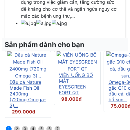
dụng trong việc giảm cân, tăng cường sức
đề kháng cho cơ thể và ngăn ngừa nguy cơ
mắc các bệnh ung thư,…
Sản phẩm dành cho bạn
VIÊN UỐNG BỔ
MẮT
Dầu cá Nature
Omega-3
EYESGREEN
Made Fish Oil
gấc Q10 
FORT QT
2400mg
dầu cá, d
98.000đ
(720mg Omega-
bổ sun...
3)...
75.000
299.000đ
1
2
3
4
5
6
7