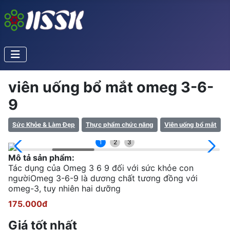
viên uống bổ mắt omeg 3-6-
9
Sức Khỏe & Làm Đẹp
Thực phẩm chức năng
Viên uống bổ mắt
1
2
3
Mô tả sản phẩm:
Tác dụng của Omeg 3 6 9 đối với sức khỏe con
ngườiOmeg 3-6-9 là dương chất tương đồng với
omeg-3, tuy nhiên hai dưỡng
175.000đ
Giá tốt nhất