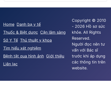
Copyright © 2010
Home
Danh bạ y tế
- 2026 Hồ sơ sức
Thuốc & Biệt dược
Cận lâm sàng
khỏe. All Rights
Reserved.
Sở Y Tế
Thủ thuật y khoa
Người đọc nên tư
Tìm hiểu xét nghiệm
vấn với Bác sĩ
Bệnh tật qua hình ảnh
Giới thiệu
trước khi áp dụng
các thông tin trên
Liên lạc
website.