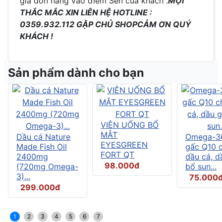
giá đơn hàng vào điểm Sen của khách .
MỌI
THẮC MẮC XIN LIÊN HỆ HOTLINE :
0359.932.112 GẶP CHỦ SHOP
CẢM ƠN QUÝ
KHÁCH !
Sản phẩm dành cho bạn
VIÊN UỐNG BỔ
MẮT
Dầu cá Nature
Omega-3
EYESGREEN
Made Fish Oil
gấc Q10 
FORT QT
2400mg
dầu cá, d
98.000đ
(720mg Omega-
bổ sun...
3)...
75.000
299.000đ
1
2
3
4
5
6
7