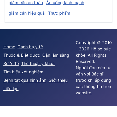
giảm cân an toàn
Ăn uống lành mạnh
giảm cân hiệu quả
Thực phẩm
Copyright © 2010
Home
Danh bạ y tế
- 2026 Hồ sơ sức
Thuốc & Biệt dược
Cận lâm sàng
khỏe. All Rights
Reserved.
Sở Y Tế
Thủ thuật y khoa
Người đọc nên tư
Tìm hiểu xét nghiệm
vấn với Bác sĩ
Bệnh tật qua hình ảnh
Giới thiệu
trước khi áp dụng
các thông tin trên
Liên lạc
website.