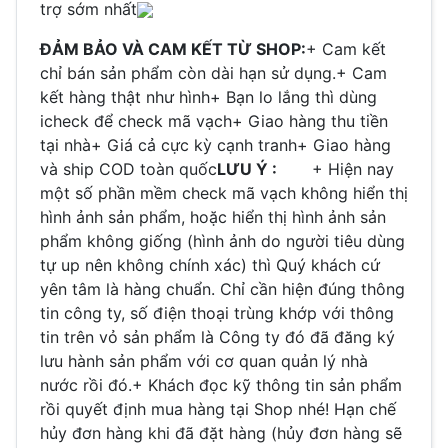
trợ sớm nhất
ĐẢM BẢO VÀ CAM KẾT TỪ SHOP:
+ Cam kết
chỉ bán sản phẩm còn dài hạn sử dụng.+ Cam
kết hàng thật như hình+ Bạn lo lắng thì dùng
icheck để check mã vạch+ Giao hàng thu tiền
tại nhà+ Giá cả cực kỳ cạnh tranh+ Giao hàng
và ship COD toàn quốc
LƯU Ý :
+ Hiện nay
một số phần mềm check mã vạch không hiển thị
hình ảnh sản phẩm, hoặc hiển thị hình ảnh sản
phẩm không giống (hình ảnh do người tiêu dùng
tự up nên không chính xác) thì Quý khách cứ
yên tâm là hàng chuẩn. Chỉ cần hiện đúng thông
tin công ty, số điện thoại trùng khớp với thông
tin trên vỏ sản phẩm là Công ty đó đã đăng ký
lưu hành sản phẩm với cơ quan quản lý nhà
nước rồi đó.+ Khách đọc kỹ thông tin sản phẩm
rồi quyết định mua hàng tại Shop nhé! Hạn chế
hủy đơn hàng khi đã đặt hàng (hủy đơn hàng sẽ