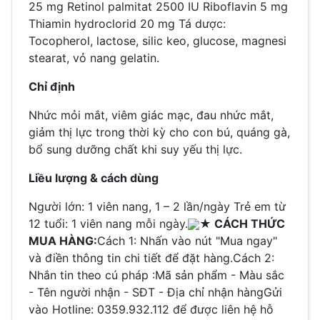
25 mg
Retinol palmitat 2500 IU
Riboflavin 5 mg
Thiamin hydroclorid 20 mg
Tá dược:
Tocopherol, lactose, silic keo, glucose, magnesi
stearat, vỏ nang gelatin.
Chỉ định
Nhức mỏi mắt, viêm giác mạc, đau nhức mắt,
giảm thị lực trong thời kỳ cho con bú, quáng gà,
bổ sung dưỡng chất khi suy yếu thị lực.
Liều lượng & cách dùng
Người lớn: 1 viên nang, 1 – 2 lần/ngày
Trẻ em từ
12 tuổi: 1 viên nang mỗi ngày.
★ CÁCH THỨC
MUA HÀNG:
Cách 1: Nhấn vào nút "Mua ngay"
và điền thông tin chi tiết để đặt hàng.Cách 2:
Nhắn tin theo cú pháp :Mã sản phẩm - Màu sắc
- Tên người nhận - SĐT - Địa chỉ nhận hàngGửi
vào Hotline: 0359.932.112 để được liên hệ hỗ