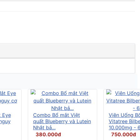
t Eye
Combo Bổ mắt Việt
Viên Uống B
 nguy
quất Blueberry và Lutein
Vitatree Bilb
Nhật bả...
10.000mg - 6.
380.000đ
750.000đ