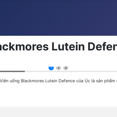
ackmores Lutein Defe
1
2
3
cViên uống Blackmores Lutein Defence của Úc là sản phẩm