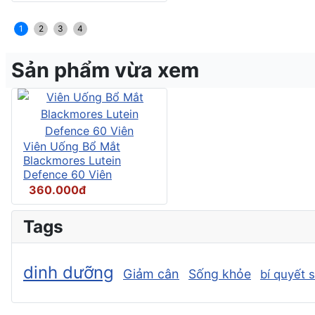
1
2
3
4
Sản phẩm vừa xem
Viên Uống Bổ Mắt
Blackmores Lutein
Defence 60 Viên
360.000đ
Tags
dinh dưỡng
Giảm cân
Sống khỏe
bí quyết 