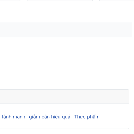
 lành mạnh
giảm cân hiệu quả
Thực phẩm