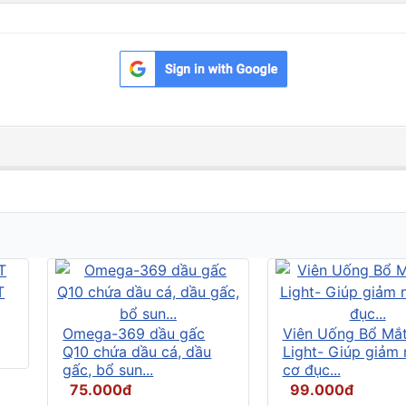
Omega-369 dầu gấc
Viên Uống Bổ Mắ
Q10 chứa dầu cá, dầu
Light- Giúp giảm
gấc, bổ sun...
cơ đục...
75.000đ
99.000đ