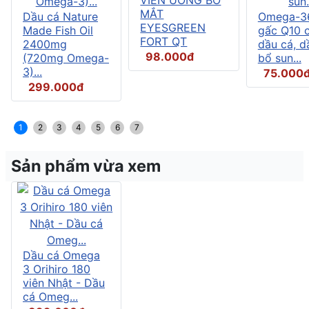
MẮT
Dầu cá Nature
Omega-3
EYESGREEN
Made Fish Oil
gấc Q10 
FORT QT
2400mg
dầu cá, d
98.000đ
(720mg Omega-
bổ sun...
3)...
75.000
299.000đ
1
2
3
4
5
6
7
Sản phẩm vừa xem
Dầu cá Omega
3 Orihiro 180
viên Nhật - Dầu
cá Omeg...