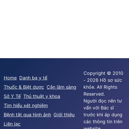
Copyright © 2010
Home
Danh bạ y tế
- 2026 Hồ sơ sức
Thuốc & Biệt dược
Cận lâm sàng
khỏe. All Rights
Reserved.
Sở Y Tế
Thủ thuật y khoa
Người đọc nên tư
Tìm hiểu xét nghiệm
vấn với Bác sĩ
Bệnh tật qua hình ảnh
Giới thiệu
trước khi áp dụng
các thông tin trên
Liên lạc
website.