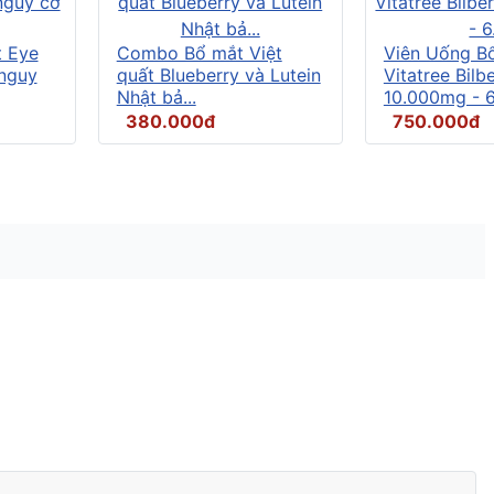
t Eye
Combo Bổ mắt Việt
Viên Uống B
 nguy
quất Blueberry và Lutein
Vitatree Bilb
Nhật bả...
10.000mg - 6.
380.000đ
750.000đ