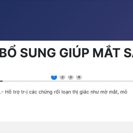
BỔ SUNG GIÚP MẮT 
1
2
3
4
- Hỗ trợ tr-ị các chứng rối loạn thị giác như mờ mắt, mỏ