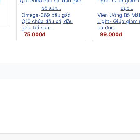
Omega-369 dầu gấc
Viên Uống Bổ Mắ
Q10 chứa dầu cá, dầu
Light- Giúp giảm
gấc, bổ sun...
cơ đục...
75.000đ
99.000đ