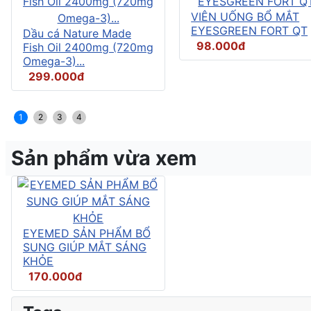
VIÊN UỐNG BỔ MẮT
EYESGREEN FORT QT
Dầu cá Nature Made
98.000đ
Fish Oil 2400mg (720mg
Omega-3)...
299.000đ
1
2
3
4
Sản phẩm vừa xem
EYEMED SẢN PHẨM BỔ
SUNG GIÚP MẮT SÁNG
KHỎE
170.000đ