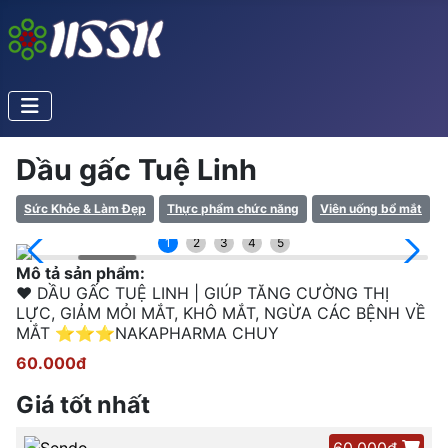
Dầu gấc Tuệ Linh
Sức Khỏe & Làm Đẹp
Thực phẩm chức năng
Viên uống bổ mắt
1
2
3
4
5
Mô tả sản phẩm:
❤ DẦU GẤC TUỆ LINH | GIÚP TĂNG CƯỜNG THỊ
LỰC, GIẢM MỎI MẮT, KHÔ MẮT, NGỪA CÁC BỆNH VỀ
MẮT ⭐⭐⭐NAKAPHARMA CHUY
60.000đ
Giá tốt nhất
60.000đ