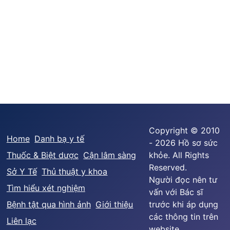
Copyright © 2010
Home
Danh bạ y tế
- 2026 Hồ sơ sức
Thuốc & Biệt dược
Cận lâm sàng
khỏe. All Rights
Reserved.
Sở Y Tế
Thủ thuật y khoa
Người đọc nên tư
Tìm hiểu xét nghiệm
vấn với Bác sĩ
Bệnh tật qua hình ảnh
Giới thiệu
trước khi áp dụng
các thông tin trên
Liên lạc
website.