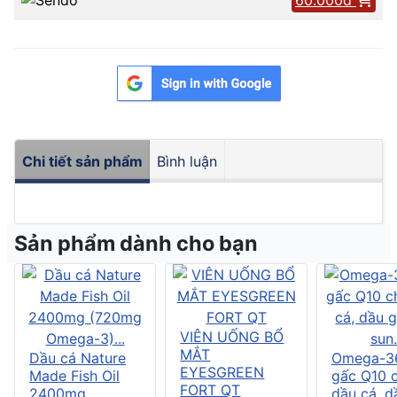
Chi tiết sản phẩm
Bình luận
Sản phẩm dành cho bạn
VIÊN UỐNG BỔ
MẮT
Dầu cá Nature
Omega-3
EYESGREEN
Made Fish Oil
gấc Q10 
FORT QT
2400mg
dầu cá, d