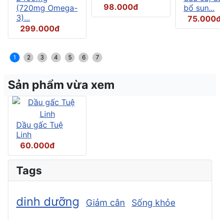
98.000đ
(720mg Omega-
bổ sun...
3)...
75.000
299.000đ
1
2
3
4
5
6
7
Sản phẩm vừa xem
Dầu gấc Tuệ
Linh
60.000đ
Tags
dinh dưỡng
Giảm cân
Sống khỏe