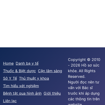
Copyright © 2010
Home
Danh bạ y tế
- 2026 Hồ sơ sức
Thuốc & Biệt dược
Cận lâm sàng
khỏe. All Rights
Reserved.
Sở Y Tế
Thủ thuật y khoa
Người đọc nên tư
Tìm hiểu xét nghiệm
vấn với Bác sĩ
Bệnh tật qua hình ảnh
Giới thiệu
trước khi áp dụng
các thông tin trên
Liên lạc
website.