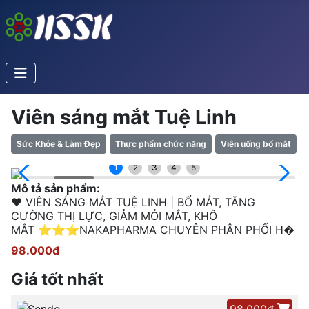
Viên sáng mắt Tuệ Linh
Sức Khỏe & Làm Đẹp
Thực phẩm chức năng
Viên uống bổ mắt
1
2
3
4
5
Mô tả sản phẩm:
❤ VIÊN SÁNG MẮT TUỆ LINH | BỔ MẮT, TĂNG
CƯỜNG THỊ LỰC, GIẢM MỎI MẮT, KHÔ
MẮT ⭐⭐⭐NAKAPHARMA CHUYÊN PHÂN PHỐI H�
98.000đ
Giá tốt nhất
98.000đ