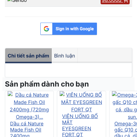
Chi tiết sản phẩm
Bình luận
Sản phẩm dành cho bạn
VIÊN UỐNG BỔ
MẮT
Dầu cá Nature
Omega-3
EYESGREEN
Made Fish Oil
gấc Q10 
FORT QT
2400mg
dầu cá, d