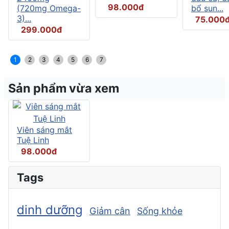
98.000đ
(720mg Omega-
bổ sun...
3)...
75.000
299.000đ
1
2
3
4
5
6
7
Sản phẩm vừa xem
Viên sáng mắt
Tuệ Linh
98.000đ
Tags
dinh dưỡng
Giảm cân
Sống khỏe