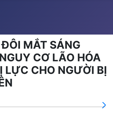
O ĐÔI MẮT SÁNG
M NGUY CƠ LÃO HÓA
Ị LỰC CHO NGƯỜI BỊ
IÊN