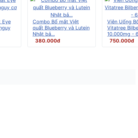
t Eye
Combo Bổ mắt Việt
Viên Uống B
 nguy
quất Blueberry và Lutein
Vitatree Bilb
Nhật bả...
10.000mg - 6.
380.000đ
750.000đ