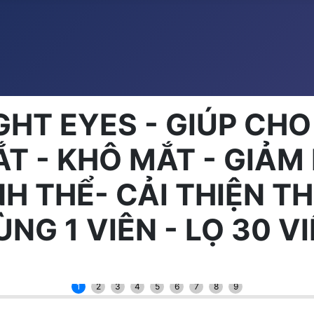
GHT EYES - GIÚP CH
ẮT - KHÔ MẮT - GIẢ
H THỂ- CẢI THIỆN TH
NG 1 VIÊN - LỌ 30 V
1
2
3
4
5
6
7
8
9