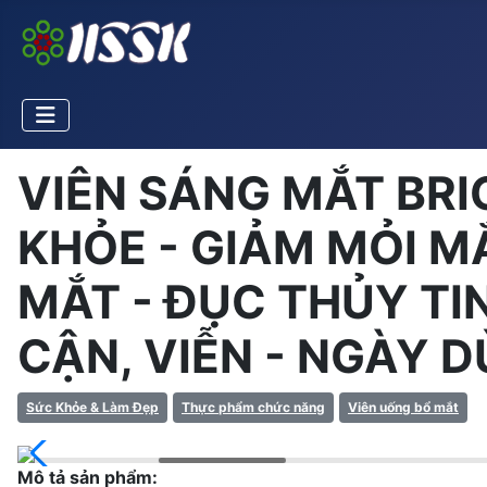
VIÊN SÁNG MẮT BRI
KHỎE - GIẢM MỎI M
MẮT - ĐỤC THỦY TIN
CẬN, VIỄN - NGÀY DÙ
Sức Khỏe & Làm Đẹp
Thực phẩm chức năng
Viên uống bổ mắt
Mô tả sản phẩm: