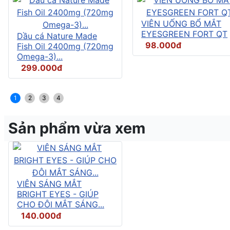
VIÊN UỐNG BỔ MẮT
EYESGREEN FORT QT
Dầu cá Nature Made
98.000đ
Fish Oil 2400mg (720mg
Omega-3)...
299.000đ
1
2
3
4
Sản phẩm vừa xem
VIÊN SÁNG MẮT
BRIGHT EYES - GIÚP
CHO ĐÔI MẮT SÁNG...
140.000đ