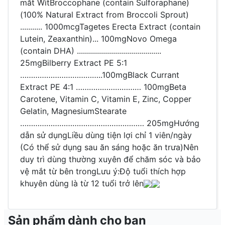
mắt Wit
Broccophane (contain Sulforaphane)
(100% Natural Extract from Broccoli Sprout)
........... 1000mcg
Tagetes Erecta Extract (contain
Lutein, Zeaxanthin)... 100mg
Novo Omega
(contain DHA) ..........................................
25mg
Bilberry Extract PE 5:1
………………………………..100mg
Black Currant
Extract PE 4:1 ………………………… 100mg
Beta
Carotene, Vitamin C, Vitamin E, Zinc, Copper
Gelatin, Magnesium
Stearate
………………………………………………… 205mg
Hướng
dẫn sử dụng
Liều dùng tiện lợi chỉ 1 viên/ngày
(Có thể sử dụng sau ăn sáng hoặc ăn trưa)
Nên
duy trì dùng thường xuyên để chăm sóc và bảo
vệ mắt từ bên trong
Lưu ý:
Độ tuổi thích hợp
khuyên dùng là từ 12 tuổi trở lên
Sản phẩm dành cho bạn