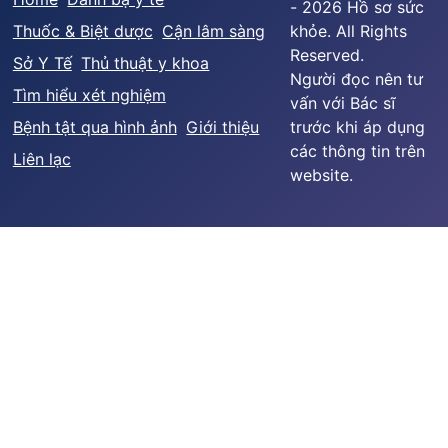
- 2026 Hồ sơ sức
Thuốc & Biệt dược
Cận lâm sàng
khỏe. All Rights
Reserved.
Sở Y Tế
Thủ thuật y khoa
Người đọc nên tư
Tìm hiểu xét nghiệm
vấn với Bác sĩ
Bệnh tật qua hình ảnh
Giới thiệu
trước khi áp dụng
các thông tin trên
Liên lạc
website.