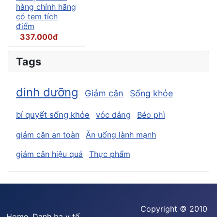
hàng chính hãng
có tem tích
điểm
337.000đ
Tags
dinh dưỡng
Giảm cân
Sống khỏe
bí quyết sống khỏe
vóc dáng
Béo phì
giảm cân an toàn
Ăn uống lành mạnh
giảm cân hiệu quả
Thực phẩm
Copyright © 2010
Home
Danh bạ y tế