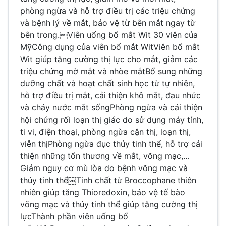
phòng ngừa và hỗ trợ điều trị các triệu chứng
và bệnh lý về mắt, bảo vệ từ bên mắt ngay từ
bên trong.
￼
Viên uống bổ mắt Wit 30 viên của
Mỹ
Công dụng của viên bổ mắt Wit
Viên bổ mắt
Wit giúp tăng cường thị lực cho mắt, giảm các
triệu chứng mờ mắt và nhòe mắt
Bổ sung những
dưỡng chất và hoạt chất sinh học từ tự nhiên,
hỗ trợ điều trị mắt, cải thiện khô mắt, đau nhức
và chảy nước mắt sống
Phòng ngừa và cải thiện
hội chứng rối loạn thị giác do sử dụng máy tính,
ti vi, điện thoại, phòng ngừa cận thị, loạn thị,
viễn thị
Phòng ngừa đục thủy tinh thể, hỗ trợ cải
thiện những tổn thương về mắt, võng mạc,…
Giảm nguy cơ mù lòa do bệnh võng mạc và
thủy tinh thể
￼
Tinh chất từ Broccophane thiên
nhiên giúp tăng Thioredoxin, bảo vệ tế bào
võng mạc và thủy tinh thể giúp tăng cường thị
lực
Thành phần viên uống bổ