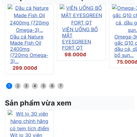
VIÊN UỐNG BỔ
MẮT
Dầu cá Nature
Omega-3
EYESGREEN
Made Fish Oil
gấc Q10 
FORT QT
2400mg
dầu cá, d
98.000đ
(720mg Omega-
bổ sun...
3)...
75.000
299.000đ
1
2
3
4
5
6
7
Sản phẩm vừa xem
Wit lọ 30 viên