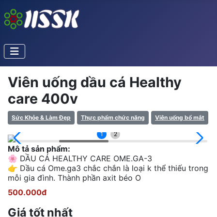
Viên uống dầu cá Healthy
care 400v
Sức Khỏe & Làm Đẹp
Thực phẩm chức năng
Viên uống bổ mắt
1
2
Mô tả sản phẩm:
🌸 DẦU CÁ HEALTHY CARE OME.GA-3
👉 Dầu cá Ome.ga3 chắc chắn là loại k thể thiếu trong
mỗi gia đình. Thành phần axit béo O
500.000đ
Giá tốt nhất