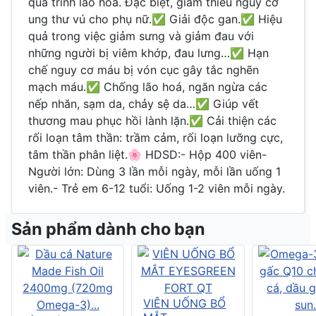
quá trình lão hóa. Đặc biệt, giảm thiểu nguy cơ
ung thư vú cho phụ nữ.✅ Giải độc gan.✅ Hiệu
quả trong việc giảm sưng và giảm đau với
những người bị viêm khớp, đau lưng…✅ Hạn
chế nguy cơ máu bị vón cục gây tắc nghẽn
mạch máu.✅ Chống lão hoá, ngăn ngừa các
nếp nhăn, sạm da, chảy sệ da…✅ Giúp vết
thương mau phục hồi lành lặn.✅ Cải thiện các
rối loạn tâm thần: trầm cảm, rối loạn lưỡng cực,
tâm thần phân liệt.🌸 HDSD:- Hộp 400 viên-
Người lớn: Dùng 3 lần mỗi ngày, mỗi lần uống 1
viên.- Trẻ em 6-12 tuổi: Uống 1-2 viên mỗi ngày.
Sản phẩm dành cho bạn
VIÊN UỐNG BỔ