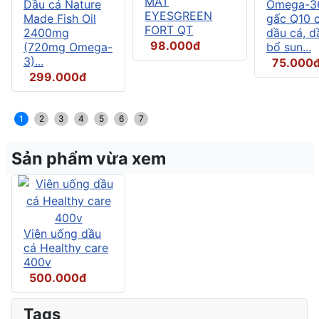
MẮT
Dầu cá Nature
Omega-3
EYESGREEN
Made Fish Oil
gấc Q10 
FORT QT
2400mg
dầu cá, d
98.000đ
(720mg Omega-
bổ sun...
3)...
75.000
299.000đ
1
2
3
4
5
6
7
Sản phẩm vừa xem
Viên uống dầu
cá Healthy care
400v
500.000đ
Tags