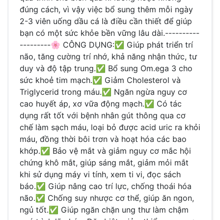
đúng cách, vì vậy việc bổ sung thêm mỗi ngày
2-3 viên uống dầu cá là điều cần thiết để giúp
bạn có một sức khỏe bền vững lâu dài.----------
---------🌸 CÔNG DỤNG:✅ Giúp phát triển trí
não, tăng cường trí nhớ, khả năng nhận thức, tư
duy và độ tập trung.✅ Bổ sung Om.ega 3 cho
sức khoẻ tim mạch.✅ Giảm Cholesterol và
Triglycerid trong máu.✅ Ngăn ngừa nguy cơ
cao huyết áp, xơ vữa động mạch.✅ Có tác
dụng rất tốt với bệnh nhân gút thông qua cơ
chế làm sạch máu, loại bỏ được acid uric ra khỏi
máu, đồng thời bôi trơn và hoạt hóa các bao
khớp.✅ Bảo vệ mắt và giảm nguy cơ mắc hội
chứng khô mắt, giúp sáng mắt, giảm mỏi mắt
khi sử dụng máy vi tính, xem ti vi, đọc sách
báo.✅ Giúp nâng cao trí lực, chống thoái hóa
não.✅ Chống suy nhược cơ thể, giúp ăn ngon,
ngủ tốt.✅ Giúp ngăn chặn ung thư làm chậm