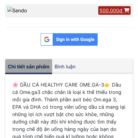
500.000đ
Chi tiết sản phẩm
Bình luận
🌸 DẦU CÁ HEALTHY CARE OME.GA-3👉 Dầu
cá Ome.ga3 chắc chắn là loại k thể thiếu trong
mỗi gia đình. Thành phần axit béo Om.ega 3,
EPA và DHA có trong viên uống dầu cá mang lại
những lợi ích vượt bật cho sức khỏe, những
dưỡng chất này đôi khi không được tìm thấy
trong chế độ ăn uống hàng ngày của bạn do
quá trình chế biến quá kĩ lưỡng hoặc không