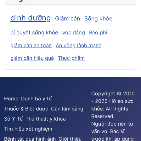
dinh dưỡng
Giảm cân
Sống khỏe
bí quyết sống khỏe
vóc dáng
Béo phì
giảm cân an toàn
Ăn uống lành mạnh
giảm cân hiệu quả
Thực phẩm
Copyright © 2010
Home
Danh bạ y tế
- 2026 Hồ sơ sức
Thuốc & Biệt dược
Cận lâm sàng
khỏe. All Rights
Reserved.
Sở Y Tế
Thủ thuật y khoa
Người đọc nên tư
Tìm hiểu xét nghiệm
vấn với Bác sĩ
Bệnh tật qua hình ảnh
Giới thiệu
trước khi áp dụng