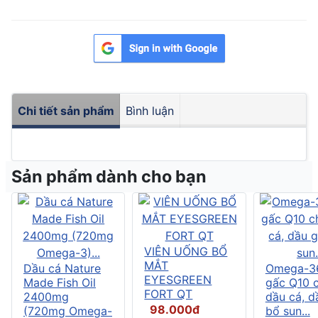
Chi tiết sản phẩm
Bình luận
Sản phẩm dành cho bạn
VIÊN UỐNG BỔ
MẮT
Dầu cá Nature
Omega-3
EYESGREEN
Made Fish Oil
gấc Q10 
FORT QT
2400mg
dầu cá, d
98.000đ
(720mg Omega-
bổ sun...