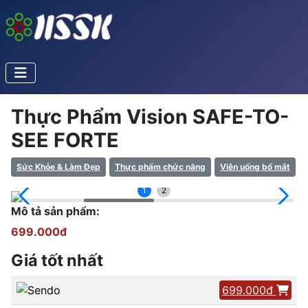
Thực Phẩm Vision SAFE-TO-
SEE FORTE
Sức Khỏe & Làm Đẹp
Thực phẩm chức năng
Viên uống bổ mắt
1
2
Mô tả sản phẩm:
699.000đ
Giá tốt nhất
699.000đ