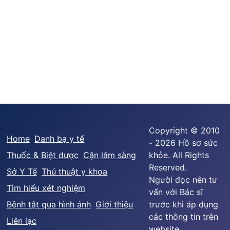
Copyright © 2010
Home
Danh bạ y tế
- 2026 Hồ sơ sức
Thuốc & Biệt dược
Cận lâm sàng
khỏe. All Rights
Reserved.
Sở Y Tế
Thủ thuật y khoa
Người đọc nên tư
Tìm hiểu xét nghiệm
vấn với Bác sĩ
Bệnh tật qua hình ảnh
Giới thiệu
trước khi áp dụng
các thông tin trên
Liên lạc
website.