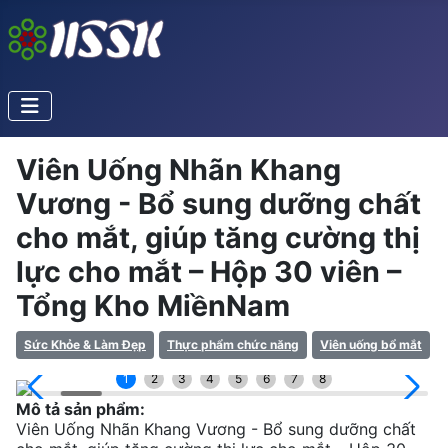
Viên Uống Nhãn Khang
Vương - Bổ sung dưỡng chất
cho mắt, giúp tăng cường thị
lực cho mắt – Hộp 30 viên –
Tổng Kho MiềnNam
Sức Khỏe & Làm Đẹp
Thực phẩm chức năng
Viên uống bổ mắt
1
2
3
4
5
6
7
8
Mô tả sản phẩm:
Viên Uống Nhãn Khang Vương - Bổ sung dưỡng chất