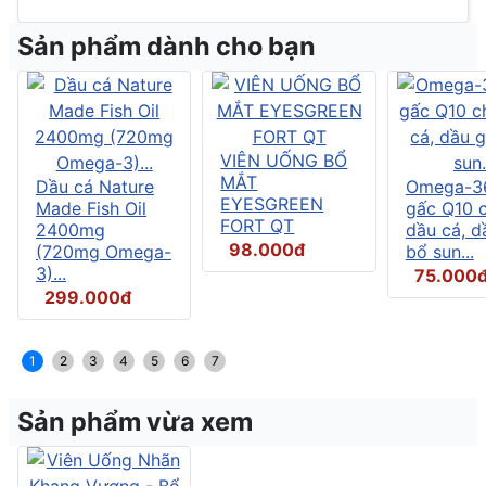
Sản phẩm dành cho bạn
VIÊN UỐNG BỔ
MẮT
Dầu cá Nature
Omega-3
EYESGREEN
Made Fish Oil
gấc Q10 
FORT QT
2400mg
dầu cá, d
98.000đ
(720mg Omega-
bổ sun...
3)...
75.000
299.000đ
1
2
3
4
5
6
7
Sản phẩm vừa xem