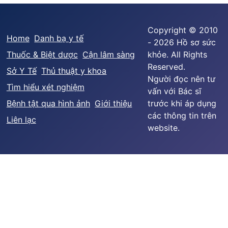
Copyright © 2010
Home
Danh bạ y tế
- 2026 Hồ sơ sức
Thuốc & Biệt dược
Cận lâm sàng
khỏe. All Rights
Reserved.
Sở Y Tế
Thủ thuật y khoa
Người đọc nên tư
Tìm hiểu xét nghiệm
vấn với Bác sĩ
Bệnh tật qua hình ảnh
Giới thiệu
trước khi áp dụng
các thông tin trên
Liên lạc
website.