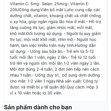
Vitamin C: 5mg- Selen: 25mcg- Vitamin E:
20IUCông dụng:Viên bổ mắt Lutio cung cấp các
dưỡng chất, vitamin, khoáng chất và chất chống
o xy hóa, giúp ngăn ngừa lão hóa ở mắt.- Hỗ trợ
tăng cường thị lực, giảm nhức mắt, mỏi mắt,
khô mắt.Đối tượng sử dụng: - Người bị suy giảm
thị lực, mỏi mắt khô mắt, nhìn mờ.- Người học
hành, làm việc nhiều trên máy tính.Hướng dẫn
sử dụng: - Uống sau bữa ăn.- Trẻ em từ 5-12
tuổi: mỗi lần 1 viên, ngày 2 lần.- Trẻ từ 12 tuổi
trở lên và người lớn: mỗi lần 1-2 viên ngày 2 lần.
Mỗi đợt dùng 2-4 tuần, 2 đợt liên tiếp nên cách
nhau 1 tuần.- Uống duy trì, bổ sung dinh dưỡng
cho mắt: 1-2 viên 1 ngày.Nhà sản xuất: Công ty
dược và thiết bị y tế quân đội.Quy cách: Hộp 3
vỉ x 10 viên hoặc lọ 30 viên.
Sản phẩm dành cho bạn