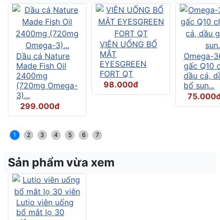
VIÊN UỐNG BỔ
MẮT
Dầu cá Nature
Omega-3
EYESGREEN
Made Fish Oil
gấc Q10 
FORT QT
2400mg
dầu cá, d
98.000đ
(720mg Omega-
bổ sun...
3)...
75.000
299.000đ
1
2
3
4
5
6
7
Sản phẩm vừa xem
Lutio viên uống
bổ mắt lọ 30