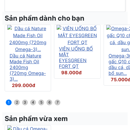
Sản phẩm dành cho bạn
VIÊN UỐNG BỔ
MẮT
Dầu cá Nature
Omega-3
EYESGREEN
Made Fish Oil
gấc Q10 
FORT QT
2400mg
dầu cá, d
98.000đ
(720mg Omega-
bổ sun...
3)...
75.000
299.000đ
1
2
3
4
5
6
7
Sản phẩm vừa xem