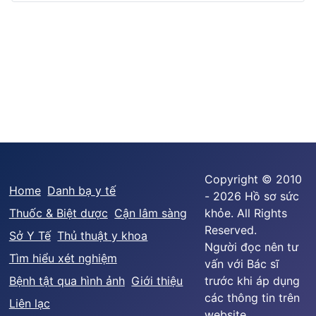
Copyright © 2010
Home
Danh bạ y tế
- 2026 Hồ sơ sức
Thuốc & Biệt dược
Cận lâm sàng
khỏe. All Rights
Reserved.
Sở Y Tế
Thủ thuật y khoa
Người đọc nên tư
Tìm hiểu xét nghiệm
vấn với Bác sĩ
Bệnh tật qua hình ảnh
Giới thiệu
trước khi áp dụng
các thông tin trên
Liên lạc
website.