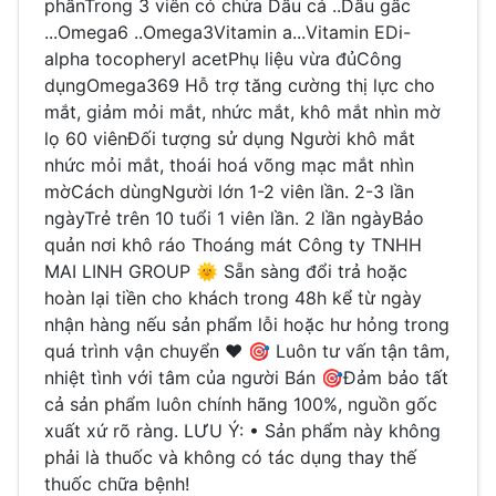
phầnTrong 3 viên có chứa Dầu cá ..Dầu gấc
...Omega6 ..Omega3Vitamin a...Vitamin EDi-
alpha tocopheryl acetPhụ liệu vừa đủCông
dụngOmega369 Hỗ trợ tăng cường thị lực cho
mắt, giảm mỏi mắt, nhức mắt, khô mắt nhìn mờ
lọ 60 viênĐối tượng sử dụng Người khô mắt
nhức mỏi mắt, thoái hoá võng mạc mắt nhìn
mờCách dùngNgười lớn 1-2 viên lần. 2-3 lần
ngàyTrẻ trên 10 tuổi 1 viên lần. 2 lần ngàyBảo
quản nơi khô ráo Thoáng mát Công ty TNHH
MAI LINH GROUP 🌞 Sẵn sàng đổi trả hoặc
hoàn lại tiền cho khách trong 48h kể từ ngày
nhận hàng nếu sản phẩm lỗi hoặc hư hỏng trong
quá trình vận chuyển ❤ 🎯 Luôn tư vấn tận tâm,
nhiệt tình với tâm của người Bán 🎯Đảm bảo tất
cả sản phẩm luôn chính hãng 100%, nguồn gốc
xuất xứ rõ ràng. LƯU Ý: • Sản phẩm này không
phải là thuốc và không có tác dụng thay thế
thuốc chữa bệnh!