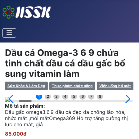
Dầu cá Omega-3 6 9 chứa
tinh chất dầu cá dầu gấc bổ
sung vitamin làm
Sức Khỏe & Làm Đẹp
Thực phẩm chức năng
Viên uống bổ mắt
1
2
3
4
5
6
7
8
Mô tả sản phẩm:
Dầu gấc omega3.6.9 dầu cá đẹp da chống lão hóa,
nhức mắt ,mỏi mắtOmega369 Hỗ trợ tăng cường thị
lực cho mắt, giả
85.000đ