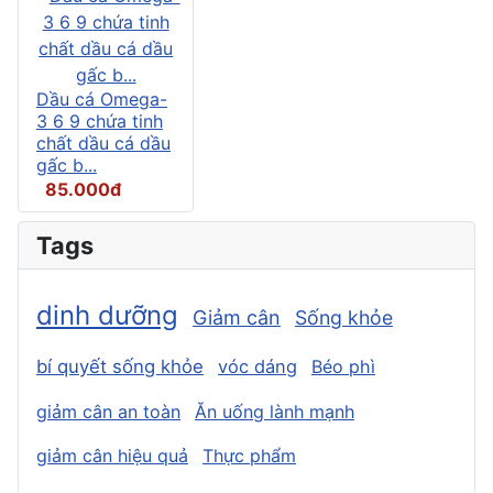
Dầu cá Omega-
3 6 9 chứa tinh
chất dầu cá dầu
gấc b...
85.000đ
Tags
dinh dưỡng
Giảm cân
Sống khỏe
bí quyết sống khỏe
vóc dáng
Béo phì
giảm cân an toàn
Ăn uống lành mạnh
giảm cân hiệu quả
Thực phẩm