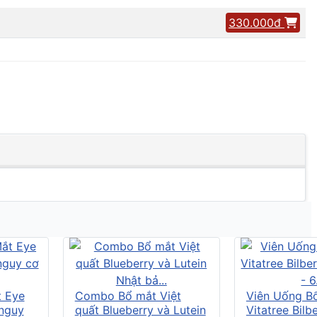
330.000đ
t Eye
Combo Bổ mắt Việt
Viên Uống B
 nguy
quất Blueberry và Lutein
Vitatree Bilb