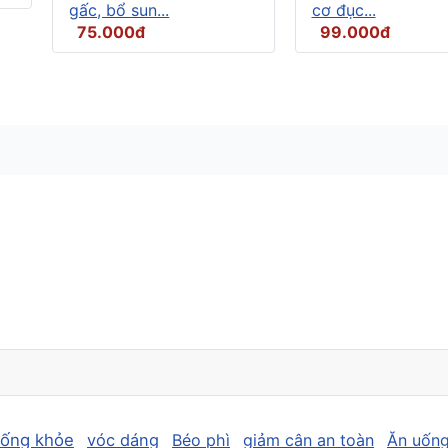
gấc, bổ sun...
cơ đục...
75.000đ
99.000đ
sống khỏe
vóc dáng
Béo phì
giảm cân an toàn
Ăn uống