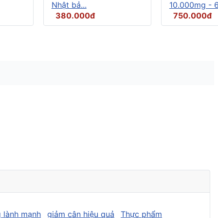
Nhật bả...
10.000mg - 6.
380.000đ
750.000đ
 lành mạnh
giảm cân hiệu quả
Thực phẩm