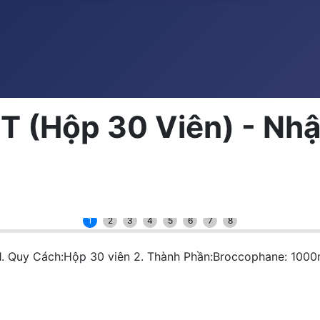
T (Hộp 30 Viên) - Nh
1
2
3
4
5
6
7
8
. Quy Cách:Hộp 30 viên 2. Thành Phần:Broccophane: 1000