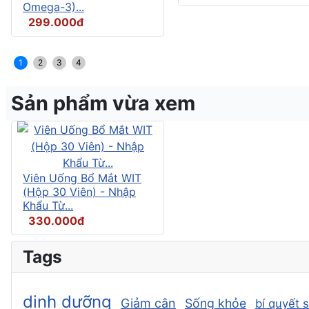
Omega-3)...
299.000đ
1
2
3
4
Sản phẩm vừa xem
Viên Uống Bổ Mắt WIT
(Hộp 30 Viên) - Nhập
Khẩu Từ...
330.000đ
Tags
dinh dưỡng
Giảm cân
Sống khỏe
bí quyết 