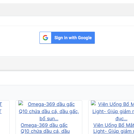
Omega-369 dầu gấc
Viên Uống Bổ Mắ
Q10 chứa dầu cá, dầu
Light- Giúp giảm