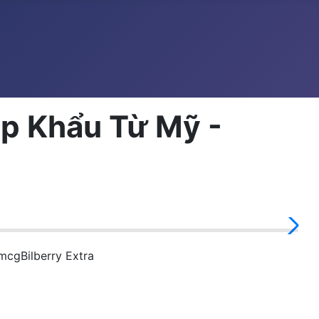
ập Khẩu Từ Mỹ -
mcgBilberry Extra