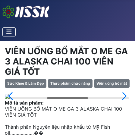
VIÊN UỐNG BỔ MẮT O ME GA
3 ALASKA CHAI 100 VIÊN
GIÁ TỐT
Sức Khỏe & Làm Đẹp
Thực phẩm chức năng
Viên uống bổ mắt
Mô tả sản phẩm:
VIÊN UỐNG BỔ MẮT O ME GA 3 ALASKA CHAI 100
VIÊN GIÁ TỐT
Thành phần Nguyên liệu nhập khẩu từ Mỹ Fish
oil………………��