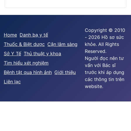
Copyright © 2010
Home
Danh bạ y tế
- 2026 Hồ sơ sức
Thuốc & Biệt dược
Cận lâm sàng
khỏe. All Rights
Reserved.
Sở Y Tế
Thủ thuật y khoa
Người đọc nên tư
Tìm hiểu xét nghiệm
vấn với Bác sĩ
Bệnh tật qua hình ảnh
Giới thiệu
trước khi áp dụng
các thông tin trên
Liên lạc
website.