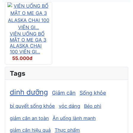
VIÊN UỐNG BỔ
MẮT O ME GA 3
ALASKA CHAI
100 VIÊN GI...
55.000đ
Tags
dinh dưỡng
Giảm cân
Sống khỏe
bí quyết sống khỏe
vóc dáng
Béo phì
giảm cân an toàn
Ăn uống lành mạnh
giảm cân hiệu quả
Thực phẩm