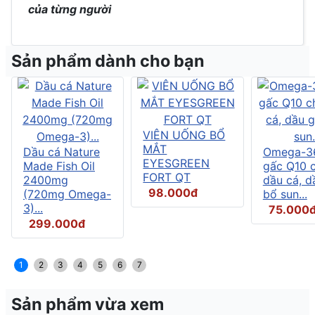
của từng người
Sản phẩm dành cho bạn
VIÊN UỐNG BỔ
MẮT
Dầu cá Nature
Omega-3
EYESGREEN
Made Fish Oil
gấc Q10 
FORT QT
2400mg
dầu cá, d
98.000đ
(720mg Omega-
bổ sun...
3)...
75.000
299.000đ
1
2
3
4
5
6
7
Sản phẩm vừa xem