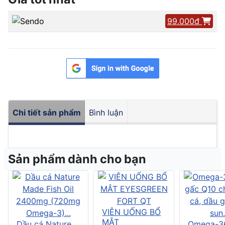
99.000đ
Chi tiết sản phẩm
Bình luận
Sản phẩm dành cho bạn
VIÊN UỐNG BỔ
MẮT
Dầu cá Nature
Omega-3