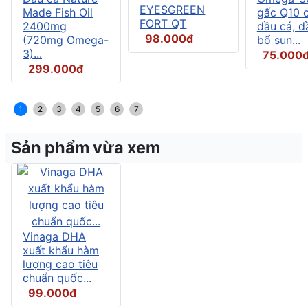
EYESGREEN
Made Fish Oil
gấc Q10 
FORT QT
2400mg
dầu cá, d
98.000đ
(720mg Omega-
bổ sun...
3)...
75.000
299.000đ
1
2
3
4
5
6
7
Sản phẩm vừa xem
Vinaga DHA
xuất khẩu hàm
lượng cao tiêu
chuẩn quốc...
99.000đ