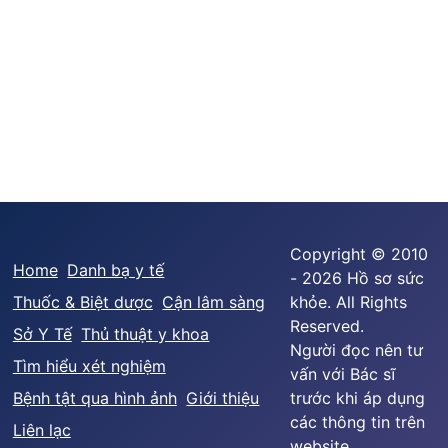
Copyright © 2010
Home
Danh bạ y tế
- 2026 Hồ sơ sức
Thuốc & Biệt dược
Cận lâm sàng
khỏe. All Rights
Reserved.
Sở Y Tế
Thủ thuật y khoa
Người đọc nên tư
Tìm hiểu xét nghiệm
vấn với Bác sĩ
Bệnh tật qua hình ảnh
Giới thiệu
trước khi áp dụng
các thông tin trên
Liên lạc
website.