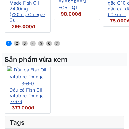
EYESGREEN
Made Fish Oil
gấc Q10 
FORT QT
2400mg
dầu cá, d
98.000đ
(720mg Omega-
bổ sun...
3)...
75.000
299.000đ
1
2
3
4
5
6
7
Sản phẩm vừa xem
Dầu cá Fish Oil
Vitatree Omega-
3-6-9
377.000đ
Tags