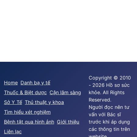
Copyright © 2010
Home
Danh bạ y tế
- 2026 Hồ sơ sức
Thuốc & Biệt dược
Cận lâm sàng
khỏe. All Rights
Reserved.
Sở Y Tế
Thủ thuật y khoa
Người đọc nên tư
Tìm hiểu xét nghiệm
vấn với Bác sĩ
Bệnh tật qua hình ảnh
Giới thiệu
trước khi áp dụng
các thông tin trên
Liên lạc
website.