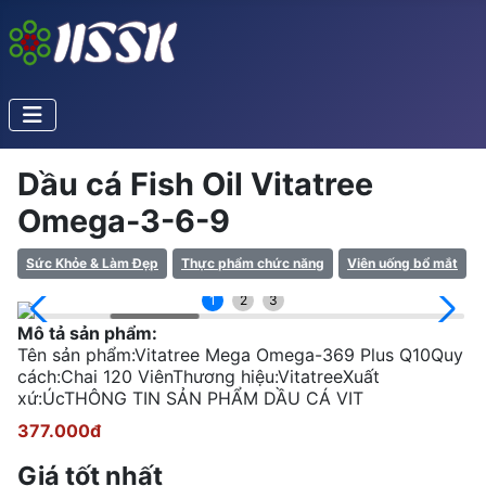
Dầu cá Fish Oil Vitatree
Omega-3-6-9
Sức Khỏe & Làm Đẹp
Thực phẩm chức năng
Viên uống bổ mắt
1
2
3
Mô tả sản phẩm:
Tên sản phẩm:Vitatree Mega Omega-369 Plus Q10Quy
cách:Chai 120 ViênThương hiệu:VitatreeXuất
xứ:ÚcTHÔNG TIN SẢN PHẨM DẦU CÁ VIT
377.000đ
Giá tốt nhất