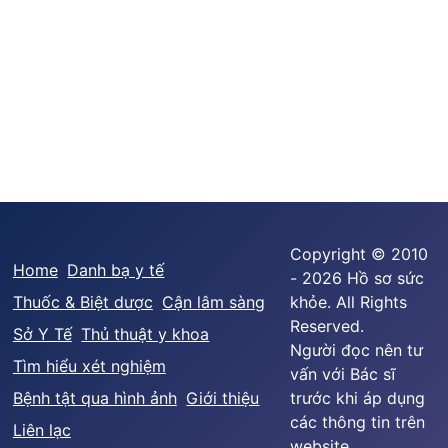
Copyright © 2010
Home
Danh bạ y tế
- 2026 Hồ sơ sức
Thuốc & Biệt dược
Cận lâm sàng
khỏe. All Rights
Reserved.
Sở Y Tế
Thủ thuật y khoa
Người đọc nên tư
Tìm hiểu xét nghiệm
vấn với Bác sĩ
Bệnh tật qua hình ảnh
Giới thiệu
trước khi áp dụng
các thông tin trên
Liên lạc
website.