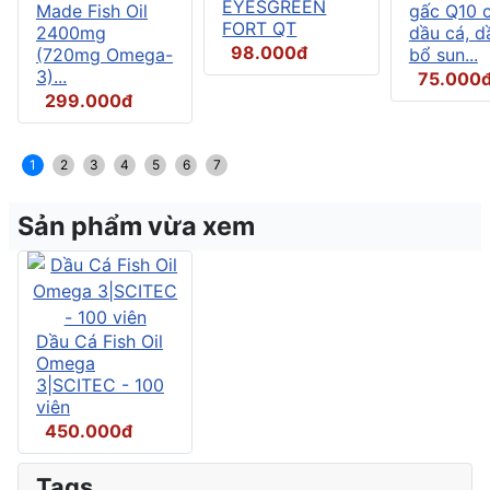
EYESGREEN
Made Fish Oil
gấc Q10 
FORT QT
2400mg
dầu cá, d
98.000đ
(720mg Omega-
bổ sun...
3)...
75.000
299.000đ
1
2
3
4
5
6
7
Sản phẩm vừa xem
Dầu Cá Fish Oil
Omega
3|SCITEC - 100
viên
450.000đ
Tags