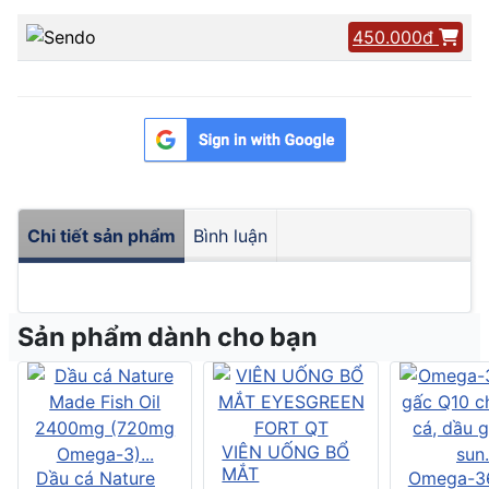
450.000đ
Chi tiết sản phẩm
Bình luận
Sản phẩm dành cho bạn
VIÊN UỐNG BỔ
MẮT
Dầu cá Nature
Omega-3