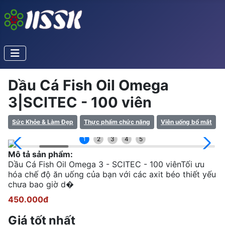
Dầu Cá Fish Oil Omega
3|SCITEC - 100 viên
Sức Khỏe & Làm Đẹp
Thực phẩm chức năng
Viên uống bổ mắt
1
2
3
4
5
Mô tả sản phẩm:
Dầu Cá Fish Oil Omega 3 - SCITEC - 100 viênTối ưu
hóa chế độ ăn uống của bạn với các axit béo thiết yếu
chưa bao giờ d�
450.000đ
Giá tốt nhất