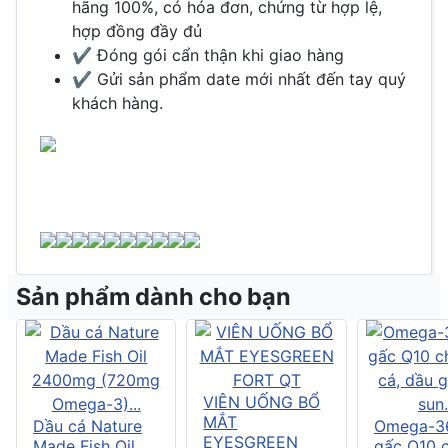
hãng 100%, có hóa đơn, chứng từ hợp lệ,
hợp đồng đầy đủ
✔️ Đóng gói cẩn thận khi giao hàng
✔️ Gửi sản phẩm date mới nhất đến tay quý
khách hàng.
Sản phẩm dành cho bạn
VIÊN UỐNG BỔ
MẮT
Dầu cá Nature
Omega-3
EYESGREEN
Made Fish Oil
gấc Q10 