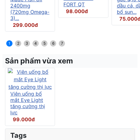
FORT QT
2400mg
dầu cá, d
98.000đ
(720mg Omega-
bổ sun...
3)...
75.000
299.000đ
1
2
3
4
5
6
7
Sản phẩm vừa xem
Viên uống bổ
mắt Eye Light
tăng cường thị
lực
99.000đ
Tags