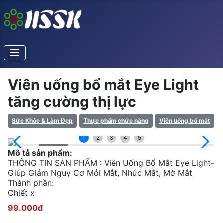
Viên uống bổ mắt Eye Light
tăng cường thị lực
Sức Khỏe & Làm Đẹp
Thực phẩm chức năng
Viên uống bổ mắt
1
2
3
4
5
Mô tả sản phẩm:
THÔNG TIN SẢN PHẨM : Viên Uống Bổ Mắt Eye Light-
Giúp Giảm Nguy Cơ Mỏi Mắt, Nhức Mắt, Mờ Mắt
Thành phần:
Chiết x
99.000đ