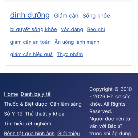
dinh dưỡng
Giảm cân
Sống khỏe
bí quyết sống khỏe
vóc dáng
Béo phì
giảm cân an toàn
Ăn uống lành mạnh
giảm cân hiệu quả
Thực phẩm
Copyright © 2010
Home
Danh bạ y tế
- 2026 Hồ sơ sức
Thuốc & Biệt dược
Cận lâm sàng
khỏe. All Rights
Reserved.
Sở Y Tế
Thủ thuật y khoa
Người đọc nên tư
Tìm hiểu xét nghiệm
vấn với Bác sĩ
Bệnh tật qua hình ảnh
Giới thiệu
trước khi áp dụng