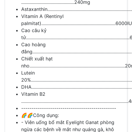
.............................................240mg
Astaxanthin....................................................................
Vitamin A (Rentinyl
palmitat)...............................................................6000IU
Cao câu kỷ
tử...................................................................................
Cao hoàng
đằng..............................................................................
Chiết xuất hạt
nho................................................................................
Lutein
20%................................................................................
DHA................................................................................
Vitamin B2
........................................................................................
----------------------------------------------
🌈🌈Công dụng:
- Viên uống bổ mắt Eyelight Ganat phòng
ngừa các bệnh về mắt như quáng gà, khô