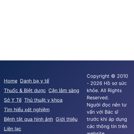
Copyright © 2010
Home
Danh bạ y tế
- 2026 Hồ sơ sức
Thuốc & Biệt dược
Cận lâm sàng
khỏe. All Rights
Reserved.
Sở Y Tế
Thủ thuật y khoa
Người đọc nên tư
Tìm hiểu xét nghiệm
vấn với Bác sĩ
Bệnh tật qua hình ảnh
Giới thiệu
trước khi áp dụng
các thông tin trên
Liên lạc
website.