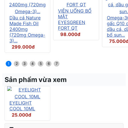
VIÊN UỐNG BỔ
MẮT
Dầu cá Nature
Omega-3
EYESGREEN
Made Fish Oil
gấc Q10 
FORT QT
2400mg
dầu cá, d
98.000đ
(720mg Omega-
bổ sun...
3)...
75.000
299.000đ
1
2
3
4
5
6
7
Sản phẩm vừa xem
EYELIGHT
COOL 10ML
25.000đ