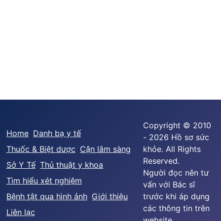
Copyright © 2010
Home
Danh bạ y tế
- 2026 Hồ sơ sức
Thuốc & Biệt dược
Cận lâm sàng
khỏe. All Rights
Reserved.
Sở Y Tế
Thủ thuật y khoa
Người đọc nên tư
Tìm hiểu xét nghiệm
vấn với Bác sĩ
Bệnh tật qua hình ảnh
Giới thiệu
trước khi áp dụng
các thông tin trên
Liên lạc
website.