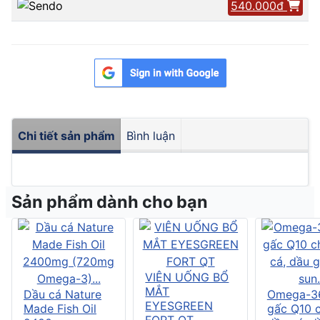
540.000đ
Chi tiết sản phẩm
Bình luận
Sản phẩm dành cho bạn
VIÊN UỐNG BỔ
MẮT
Dầu cá Nature
Omega-3
EYESGREEN
Made Fish Oil
gấc Q10 
FORT QT