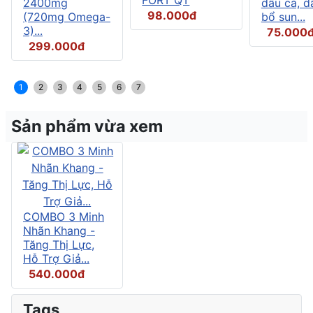
2400mg
dầu cá, d
98.000đ
(720mg Omega-
bổ sun...
3)...
75.000
299.000đ
1
2
3
4
5
6
7
Sản phẩm vừa xem
COMBO 3 Minh
Nhãn Khang -
Tăng Thị Lực,
Hỗ Trợ Giả...
540.000đ
Tags