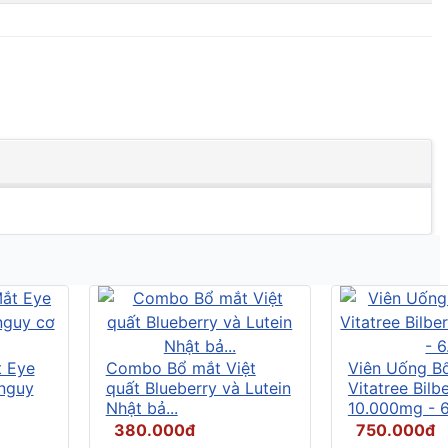
t Eye
Combo Bổ mắt Việt
Viên Uống B
 nguy
quất Blueberry và Lutein
Vitatree Bilb
Nhật bả...
10.000mg - 6.
380.000đ
750.000đ