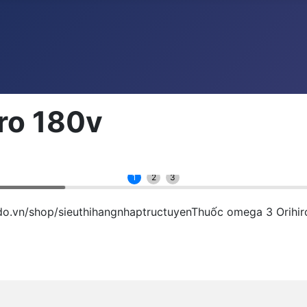
ro 180v
1
2
3
ndo.vn/shop/sieuthihangnhaptructuyenThuốc omega 3 Orihi