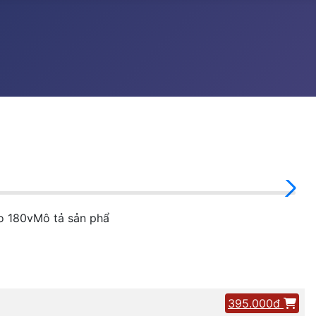
ro 180vMô tả sản phẩ
395.000đ