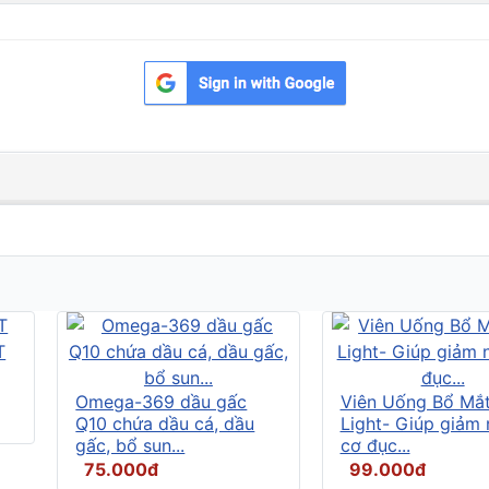
Omega-369 dầu gấc
Viên Uống Bổ Mắ
Q10 chứa dầu cá, dầu
Light- Giúp giảm
gấc, bổ sun...
cơ đục...
75.000đ
99.000đ