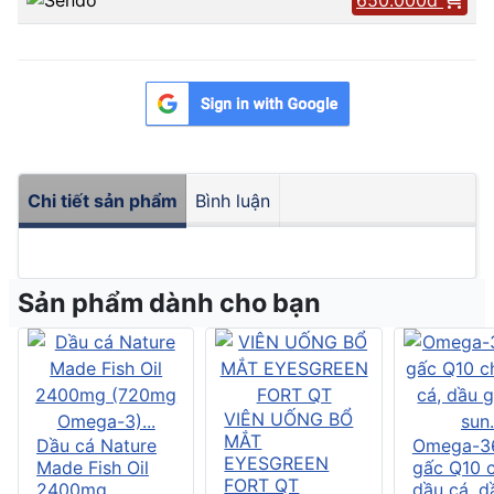
Chi tiết sản phẩm
Bình luận
Sản phẩm dành cho bạn
VIÊN UỐNG BỔ
MẮT
Dầu cá Nature
Omega-3
EYESGREEN
Made Fish Oil
gấc Q10 
FORT QT
2400mg
dầu cá, d