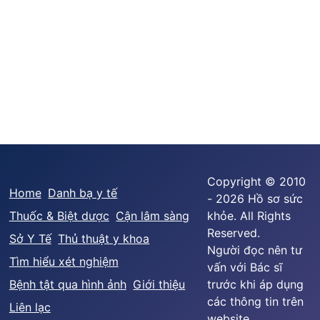
Copyright © 2010
Home
Danh bạ y tế
- 2026 Hồ sơ sức
Thuốc & Biệt dược
Cận lâm sàng
khỏe. All Rights
Reserved.
Sở Y Tế
Thủ thuật y khoa
Người đọc nên tư
Tìm hiểu xét nghiệm
vấn với Bác sĩ
Bệnh tật qua hình ảnh
Giới thiệu
trước khi áp dụng
các thông tin trên
Liên lạc
website.