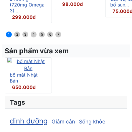
98.000đ
(720mg Omega-
bổ sun...
3)...
75.000
299.000đ
1
2
3
4
5
6
7
Sản phẩm vừa xem
bổ mắt Nhật
Bản
650.000đ
Tags
dinh dưỡng
Giảm cân
Sống khỏe