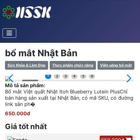
bổ mắt Nhật Bản
Sức Khỏe & Làm Đẹp
Thực phẩm chức năng
Viên uống bổ mắt
1
2
3
4
5
6
Mô tả sản phẩm:
Bổ mắt Việt quất Nhật Itoh Blueberry Lutein PlusChỉ
bán hàng sản xuất tại Nhật Bản, có mã SKU, có đường
link sản ph�
650.000đ
Giá tốt nhất
650.000đ